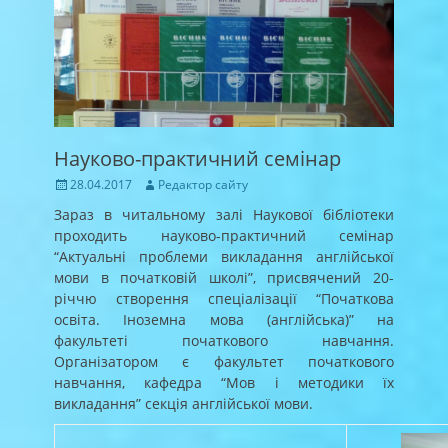
Науково-практичний семінар
Posted
Author
28.04.2017
Редактор сайту
on
Зараз в читальному залі Наукової бібліотеки
проходить науково-практичний семінар
“Актуальні проблеми викладання англійської
мови в початковій школі”, присвячений 20-
річчю створення спеціалізації “Початкова
освіта. Іноземна мова (англійська)” на
факультеті початкового навчання.
Організатором є факультет початкового
навчання, кафедра “Мов і методики їх
викладання” секція англійської мови.