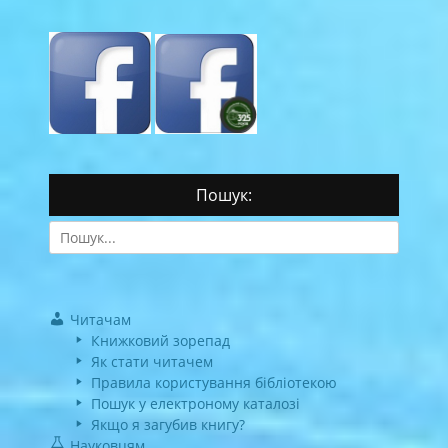
Пошук:
Search
for:
Читачам
Книжковий зорепад
Як стати читачем
Правила користування бібліотекою
Пошук у електроному каталозі
Якщо я загубив книгу?
Науковцям