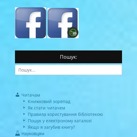
Пошук:
Search
for:
Читачам
Книжковий зорепад
Як стати читачем
Правила користування бібліотекою
Пошук у електроному каталозі
Якщо я загубив книгу?
Науковцям