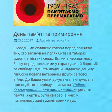
День пам’яті та примирення
Posted
Author
05.05.2017
Адміністратор сайту
on
Сьогодні ми схиляємо голови перед пам’яттю
тих, хто загинув на полях битв і в таборах
смерті, в містах і селах. Всі ми в неоплатному
боргу перед полеглими у справедливій боротьбі
за свободу і гідність людини. Віддаємо данину
глибокої поваги ветеранам Другої світової
війни. До Вашої уваги документальні джерела
про події того періоду – виставка “
Подвиг
безсмертний — пам’ять нетлінна
”
(до Дня
пам’яті жертв Другої світової війни) у
читальному залі гуманітарних наук.