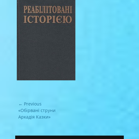
Навігація
← Previous
записів
Previous
«Обірвані струни
post:
Аркадія Казки»