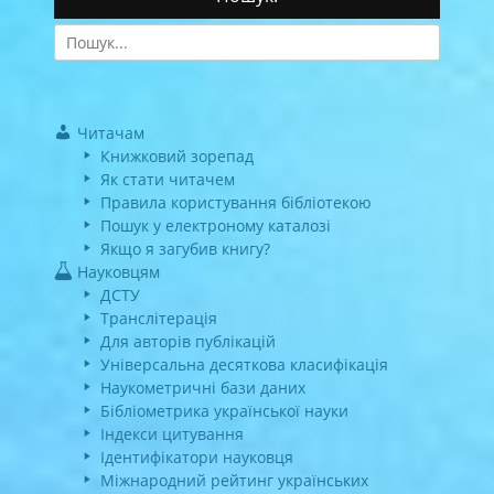
Search
for:
Читачам
Книжковий зорепад
Як стати читачем
Правила користування бібліотекою
Пошук у електроному каталозі
Якщо я загубив книгу?
Науковцям
ДСТУ
Транслітерація
Для авторів публікацій
Універсальна десяткова класифікація
Наукометричні бази даних
Бібліометрика української науки
Індекси цитування
Ідентифікатори науковця
Міжнародний рейтинг українських