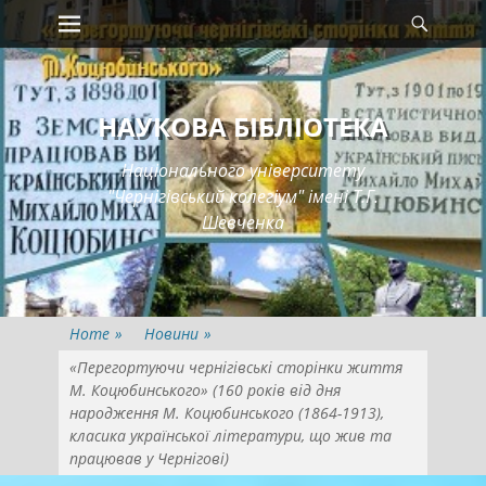
Primary Menu
Searc
Skip
to
content
НАУКОВА БІБЛІОТЕКА
Національного університету
"Чернігівський колегіум" імені Т.Г.
Шевченка
Home
»
Новини
»
«Перегортуючи чернігівські сторінки життя
М. Коцюбинського» (160 років від дня
народження М. Коцюбинського (1864-1913),
класика української літератури, що жив та
працював у Чернігові)