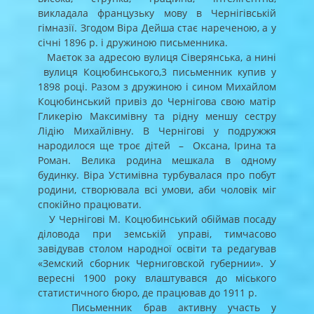
викладала французьку мову в Чернігівській
гімназії. Згодом Віра Дейша стає нареченою, а у
січні 1896 р. і дружиною письменника.
Маєток за адресою вулиця Сіверянська, а нині
вулиця Коцюбинського,3 письменник купив у
1898 році. Разом з дружиною і сином Михайлом
Коцюбинський привіз до Чернігова свою матір
Гликерію Максимівну та рідну меншу сестру
Лідію Михайлівну. В Чернігові у подружжя
народилося ще троє дітей – Оксана, Ірина та
Роман. Велика родина мешкала в одному
будинку. Віра Устимівна турбувалася про побут
родини, створювала всі умови, аби чоловік міг
спокійно працювати.
У Чернігові М. Коцюбинський обіймав посаду
діловода при земській управі, тимчасово
завідував столом народної освіти та редагував
«Земский сборник Черниговской губернии». У
вересні 1900 року влаштувався до міського
статистичного бюро, де працював до 1911 р.
Письменник брав активну участь у