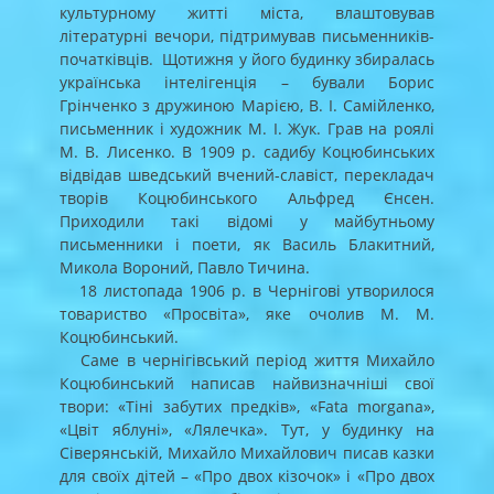
культурному житті міста, влаштовував
літературні вечори, підтримував письменників-
початківців. Щотижня у його будинку збиралась
українська інтелігенція – бували Борис
Грінченко з дружиною Марією, В. І. Самійленко,
письменник і художник М. І. Жук. Грав на роялі
М. В. Лисенко. В 1909 р. садибу Коцюбинських
відвідав шведський вчений-славіст, перекладач
творів Коцюбинського Альфред Єнсен.
Приходили такі відомі у майбутньому
письменники і поети, як Василь Блакитний,
Микола Вороний, Павло Тичина.
18 листопада 1906 р. в Чернігові утворилося
товариство «Просвіта», яке очолив М. М.
Коцюбинський.
Саме в чернігівський період життя Михайло
Коцюбинський написав найвизначніші свої
твори: «Тіні забутих предків», «Fata morgana»,
«Цвіт яблуні», «Лялечка». Тут, у будинку на
Сіверянській, Михайло Михайлович писав казки
для своїх дітей – «Про двох кізочок» і «Про двох