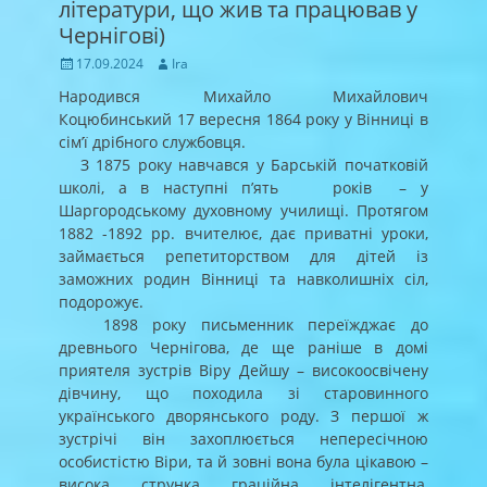
літератури, що жив та працював у
Чернігові)
Posted
Author
17.09.2024
Ira
on
Народився Михайло Михайлович
Коцюбинський 17 вересня 1864 року у Вінниці в
сім’ї дрібного службовця.
З 1875 року навчався у Барській початковій
школі, а в наступні п’ять років – у
Шаргородському духовному училищі. Протягом
1882 -1892 рр. вчителює, дає приватні уроки,
займається репетиторством для дітей із
заможних родин Вінниці та навколишніх сіл,
подорожує.
1898 року письменник переїжджає до
древнього Чернігова, де ще раніше в домі
приятеля зустрів Віру Дейшу – високоосвічену
дівчину, що походила зі старовинного
українського дворянського роду. З першої ж
зустрічі він захоплюється непересічною
особистістю Віри, та й зовні вона була цікавою –
висока, струнка, граційна, інтелігентна,