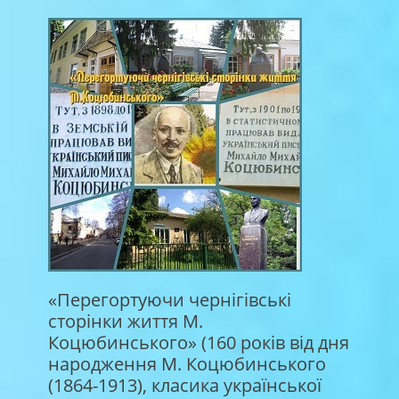
«Перегортуючи чернігівські
сторінки життя М.
Коцюбинського» (160 років від дня
народження М. Коцюбинського
(1864-1913), класика української