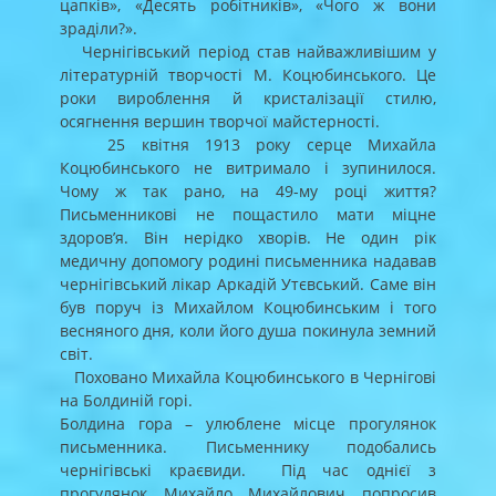
цапків», «Десять робітників», «Чого ж вони
зраділи?».
Чернігівський період став найважливішим у
літературній творчості М. Коцюбинського. Це
роки вироблення й кристалізації стилю,
осягнення вершин творчої майстерності.
25 квітня 1913 року серце Михайла
Коцюбинського не витримало і зупинилося.
Чому ж так рано, на 49-му році життя?
Письменникові не пощастило мати міцне
здоров’я. Він нерідко хворів. Не один рік
медичну допомогу родині письменника надавав
чернігівський лікар Аркадій Утєвський. Саме він
був поруч із Михайлом Коцюбинським і того
весняного дня, коли його душа покинула земний
світ.
Поховано Михайла Коцюбинського в Чернігові
на Болдиній горі.
Болдина гора – улюблене місце прогулянок
письменника. Письменнику подобались
чернігівські краєвиди. Під час однієї з
прогулянок Михайло Михайлович попросив