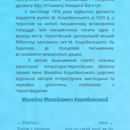
дружину Віру Устимівну поховати його тут.
У листопаді 1935 року відбулось урочисте
відкриття музею М. Коцюбинського, а 1939 р. у
Чернігові на могилі письменнику встановлено
погруддя. Ім’я письменника носить одна з
вулиць міста, Чернігівській центральній міській
бібліотеці присвоєно ім’я М. Коцюбинського. На
будинках, де працював письменник,
встановлено меморіальні дошки.
З метою вшанування пам’яті класика
української літератури,Чернігівська обласна
премія імені Михайла Коцюбинського щорічно
відзначає авторів літературних, мистецьких та
наукових досягнень, пов’язаних з
Чернігівщиною.
Михайло Михайлович Коцюбинський
Навігація
← Previous
Next →
записів
Previous
Next
Родом з України:
«Іду по своїй душі, як по