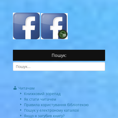
Пошук:
Search
for:
Читачам
Книжковий зорепад
Як стати читачем
Правила користування бібліотекою
Пошук у електроному каталозі
Якщо я загубив книгу?