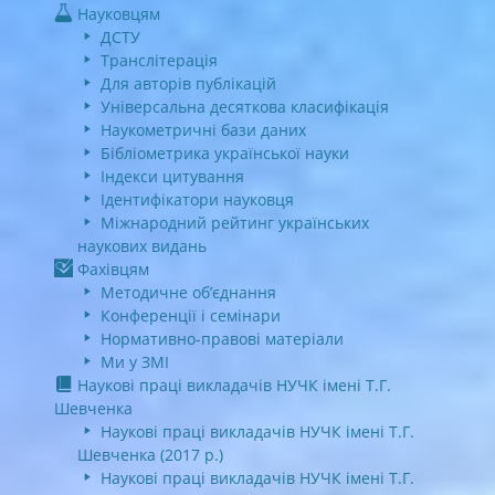
Науковцям
ДСТУ
Транслітерація
Для авторів публікацій
Універсальна десяткова класифікація
Наукометричні бази даних
Бібліометрика української науки
Індекси цитування
Ідентифікатори науковця
Міжнародний рейтинг українських
наукових видань
Фахівцям
Методичне об’єднання
Конференції і семінари
Нормативно-правові матеріали
Ми у ЗМІ
Наукові праці викладачів НУЧК імені Т.Г.
Шевченка
Наукові праці викладачів НУЧК імені Т.Г.
Шевченка (2017 р.)
Наукові праці викладачів НУЧК імені Т.Г.