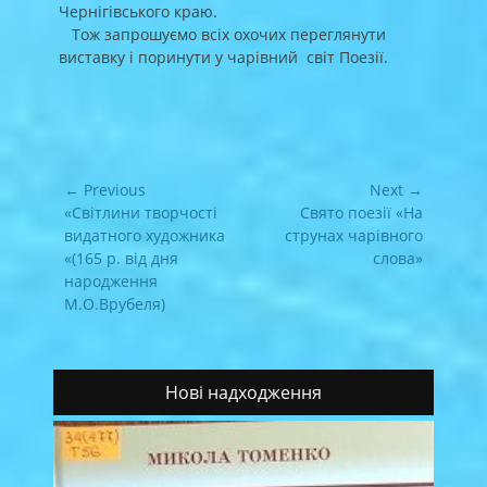
Чернігівського краю.
Тож запрошуємо всіх охочих переглянути
виставку і поринути у чарівний світ Поезії.
Навігація
← Previous
Next →
записів
Previous
Next
«Світлини творчості
Свято поезії «На
post:
post:
видатного художника
струнах чарівного
«(165 р. від дня
слова»
народження
М.О.Врубеля)
Нові надходження