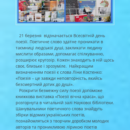
21 березня відзначається Всесвітній день
поезії. Поетичне слово здатне проникати в
таємниці людської душі, закликати людину
мислити образами, допомагає спілкуванню,
розширює кругозір. Кожен знаходить в ній щось
своє, близьке і зрозуміле. Найкращим
визначенням поезії є слова Ліни Костенко:
«Поезія – це завжди неповторність, якийсь
безсмертний дотик до душі».
Розкрити безмежну силу поезії допоможе
книжкова виставка «Поезії вічна краса», що
розгорнута в читальній залі Наукової бібліотеки.
Шанувальники поетичного слова знайдуть
збірки відомих українських поетів,
познайомляться з творчим доробком молодих
авторів та проникливою лірикою поетів