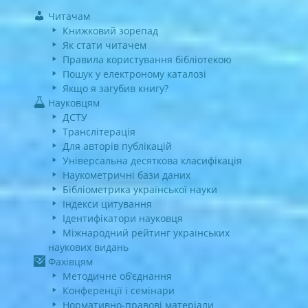
Читачам
Книжковий зорепад
Як стати читачем
Правила користування бібліотекою
Пошук у електроному каталозі
Якщо я загубив книгу?
Науковцям
ДСТУ
Транслітерація
Для авторів публікацій
Універсальна десяткова класифікація
Наукометричні бази даних
Бібліометрика української науки
Індекси цитування
Ідентифікатори науковця
Міжнародний рейтинг українських
наукових видань
Фахівцям
Методичне об’єднання
Конференції і семінари
Нормативно-правові матеріали