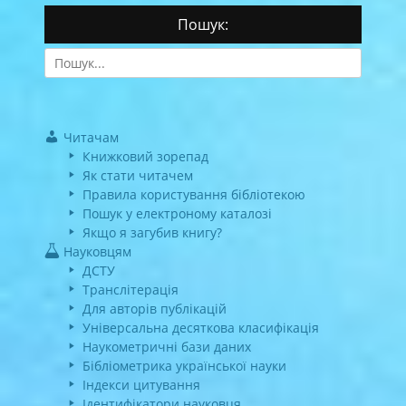
Пошук:
Search
for:
Читачам
Книжковий зорепад
Як стати читачем
Правила користування бібліотекою
Пошук у електроному каталозі
Якщо я загубив книгу?
Науковцям
ДСТУ
Транслітерація
Для авторів публікацій
Універсальна десяткова класифікація
Наукометричні бази даних
Бібліометрика української науки
Індекси цитування
Ідентифікатори науковця