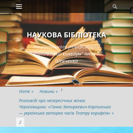
Primary Menu
Searc
Skip
to
content
НАУКОВА БІБЛІОТЕКА
Національного університету
"Чернігівський колегіум" імені Т.Г.
Шевченка
/
Home
»
Новини
»
Розповіді про непересічних жінок
Чернігівщини: «Ганна Затиркевич-Карпинська
— українська акторка часів Театру корифеїв»
»
2