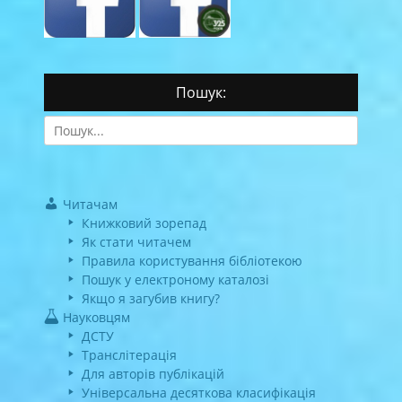
Пошук:
Search
for:
Читачам
Книжковий зорепад
Як стати читачем
Правила користування бібліотекою
Пошук у електроному каталозі
Якщо я загубив книгу?
Науковцям
ДСТУ
Транслітерація
Для авторів публікацій
Універсальна десяткова класифікація