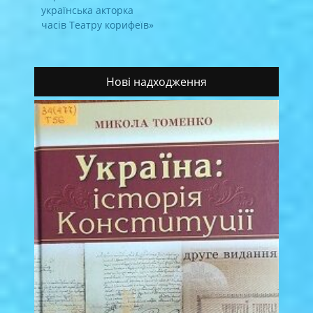
українська акторка
часів Театру корифеїв»
Нові надходження