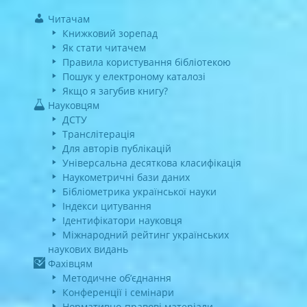
Читачам
Книжковий зорепад
Як стати читачем
Правила користування бібліотекою
Пошук у електроному каталозі
Якщо я загубив книгу?
Науковцям
ДСТУ
Транслітерація
Для авторів публікацій
Універсальна десяткова класифікація
Наукометричні бази даних
Бібліометрика української науки
Індекси цитування
Ідентифікатори науковця
Міжнародний рейтинг українських
наукових видань
Фахівцям
Методичне об’єднання
Конференції і семінари
Нормативно-правові матеріали