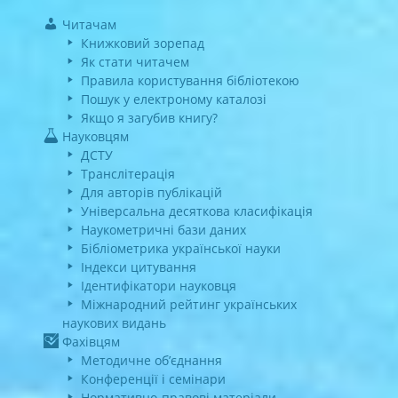
Читачам
Книжковий зорепад
Як стати читачем
Правила користування бібліотекою
Пошук у електроному каталозі
Якщо я загубив книгу?
Науковцям
ДСТУ
Транслітерація
Для авторів публікацій
Універсальна десяткова класифікація
Наукометричні бази даних
Бібліометрика української науки
Індекси цитування
Ідентифікатори науковця
Міжнародний рейтинг українських
наукових видань
Фахівцям
Методичне об’єднання
Конференції і семінари
Нормативно-правові матеріали