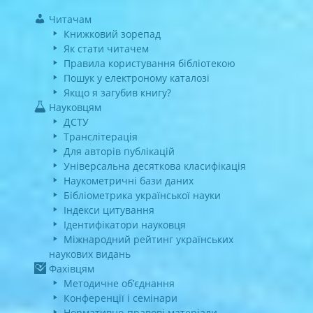
Читачам
Книжковий зорепад
Як стати читачем
Правила користування бібліотекою
Пошук у електроному каталозі
Якщо я загубив книгу?
Науковцям
ДСТУ
Транслітерація
Для авторів публікацій
Універсальна десяткова класифікація
Наукометричні бази даних
Бібліометрика української науки
Індекси цитування
Ідентифікатори науковця
Міжнародний рейтинг українських
наукових видань
Фахівцям
Методичне об’єднання
Конференції і семінари
Нормативно-правові матеріали