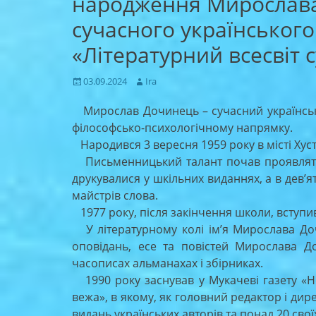
народження Мирослава
сучасного українського
«Літературний всесвіт 
Posted
Author
03.09.2024
Ira
on
Мирослав Дочинець – сучасний українськи
філософсько-психологічному напрямку.
Народився 3 вересня 1959 року в місті Хуст 
Письменницький талант почав проявляти 
друкувалися у шкільних виданнях, а в дев’
майстрів слова.
1977 року, після закінчення школи, вступив
У літературному колі ім’я Мирослава Доч
оповідань, есе та повістей Мирослава Д
часописах альманахах і збірниках.
1990 року заснував у Мукачеві газету «Н
вежа», в якому, як головний редактор і дир
видань українських авторів та понад 20 своїх