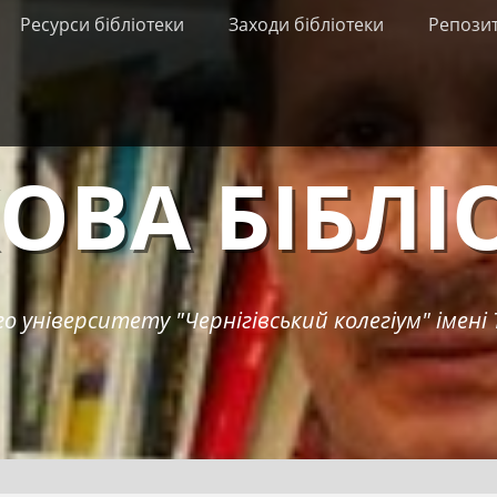
Ресурси бібліотеки
Заходи бібліотеки
Репози
ОВА БІБЛІ
о університету "Чернігівський колегіум" імені 