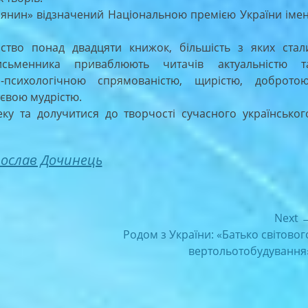
янин» відзначений Національною премією України імен
о понад двадцяти книжок, більшість з яких стал
исьменника приваблюють читачів актуальністю т
-психологічною спрямованістю, щирістю, добротою
євою мудрістю.
у та долучитися до творчості сучасного українськог
ослав Дочинець
Next 
Next
Родом з України: «Батько світовог
post:
вертольотобудування