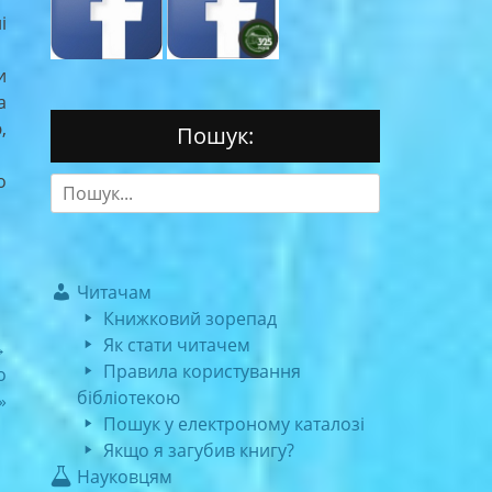
і
и
а
,
Пошук:
о
Search
for:
Читачам
Книжковий зорепад
Як стати читачем
→
Правила користування
о
бібліотекою
»
Пошук у електроному каталозі
Якщо я загубив книгу?
Науковцям