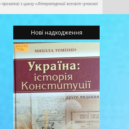
прозаїка) з циклу «Літературний всесвіт сучасної
Нові надходження