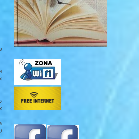
в
и
х
о
х
а
0