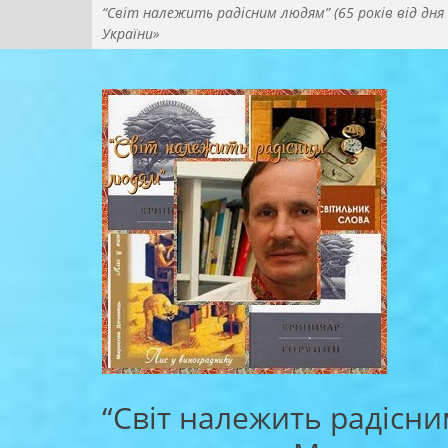
“Світ належить радісним людям” (65 років від дня
України»
“Світ належить радісни