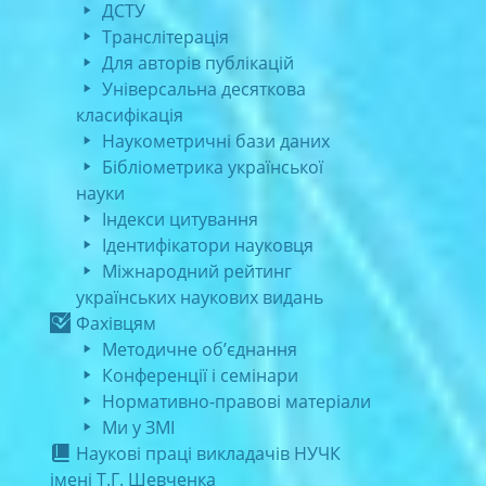
ДСТУ
Транслітерація
Для авторів публікацій
Універсальна десяткова
класифікація
Наукометричні бази даних
Бібліометрика української
науки
Індекси цитування
Ідентифікатори науковця
Міжнародний рейтинг
українських наукових видань
Фахівцям
Методичне об’єднання
Конференції і семінари
Нормативно-правові матеріали
Ми у ЗМІ
Наукові праці викладачів НУЧК
імені Т.Г. Шевченка