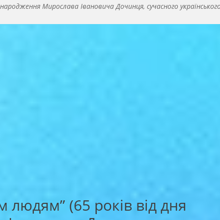
 народження Мирослава Івановича Дочинця, сучасного українського 
м людям” (65 років від дня