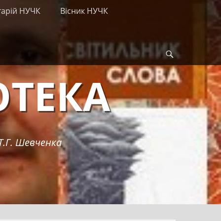
тарій НУЧК
Вісник НУЧК
Search
ОТЕКА
Т.Г. Шевченка