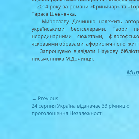
2014 року за романи «Криничар» та «Гор
Тараса Шевченка.
Мирославу Дочинцю належить авторств
українськими бестселерами. Твори п
неординарними сюжетами, філософсько
яскравими образами, афористичністю, житт
Запрошуємо відвідати Наукову бібліотек
письменника М.Дочинця.
Мир
Навігація
← Previous
Previous
24 серпня Україна відзначає 33 річницю
записів
post:
проголошення Незалежності