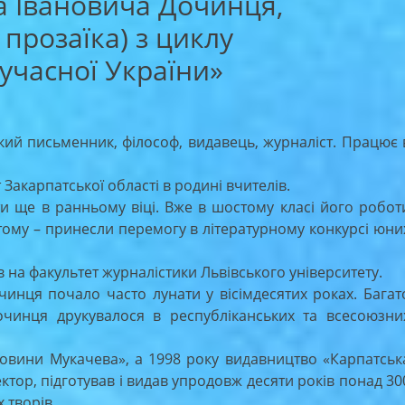
 Івановича Дочинця,
 прозаїка) з циклу
сучасної України»
й письменник, філософ, видавець, журналіст. Працює 
Закарпатської області в родині вчителів.
ще в ранньому віці. Вже в шостому класі його робот
ятому – принесли перемогу в літературному конкурсі юни
 на факультет журналістики Львівського університету.
инця почало часто лунати у вісімдесятих роках. Багат
очинця друкувалося в республіканських та всесоюзни
овини Мукачева», а 1998 року видавництво «Карпатськ
ектор, підготував і видав упродовж десяти років понад 30
 творів.