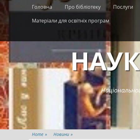
Primary Menu
Skip
Головна
Про бібліотеку
Послуги
to
content
Матеріали для освітніх програм
НАУК
Національног
Home
»
Новини
»