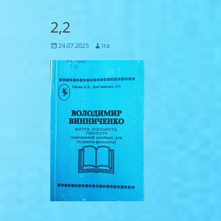
2,2
Posted
Author
24.07.2025
Ira
on