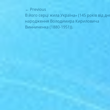
Навігація
← Previous
Previous
В його серці жила Україна» (145 років від дн
записів
post:
народження Володимира Кириловича
Винниченка (1880-1951)).