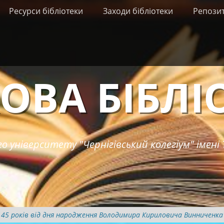
Ресурси бібліотеки
Заходи бібліотеки
Репози
ОВА БІБЛІ
о університету "Чернігівський колегіум" імені 
(145 років від дня народження Володимира Кириловича Винниченка 