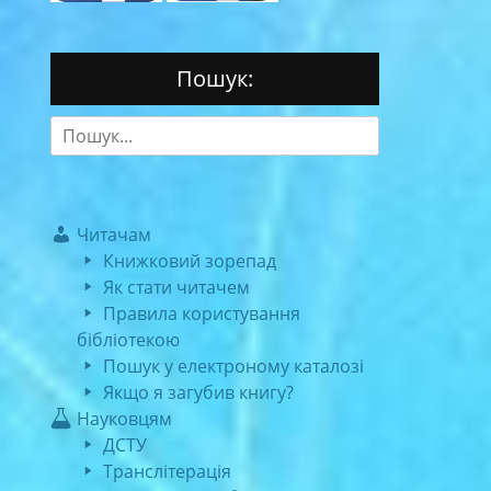
Пошук:
Search
for:
Читачам
Книжковий зорепад
Як стати читачем
Правила користування
бібліотекою
Пошук у електроному каталозі
Якщо я загубив книгу?
Науковцям
ДСТУ
Транслітерація