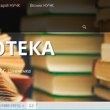
тарій НУЧК
Вісник НУЧК
Search
ОТЕКА
Т.Г. Шевченка
/
(1880-1951)).
»
2,2