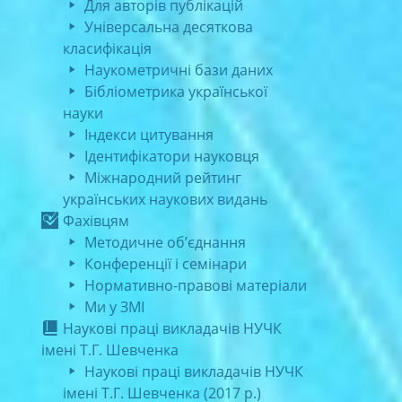
Для авторів публікацій
Універсальна десяткова
класифікація
Наукометричні бази даних
Бібліометрика української
науки
Індекси цитування
Ідентифікатори науковця
Міжнародний рейтинг
українських наукових видань
Фахівцям
Методичне об’єднання
Конференції і семінари
Нормативно-правові матеріали
Ми у ЗМІ
Наукові праці викладачів НУЧК
імені Т.Г. Шевченка
Наукові праці викладачів НУЧК
імені Т.Г. Шевченка (2017 р.)