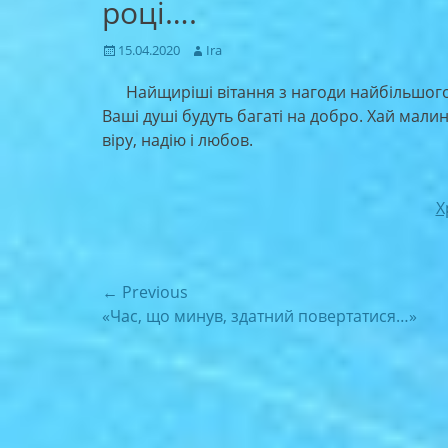
році….
Posted
Author
15.04.2020
Ira
on
Найщиріші вітання з нагоди найбільшого 
Ваші душі будуть багаті на добро. Хай мали
віру, надію і любов.
Х
Навігація
← Previous
Previous
«Час, що минув, здатний повертатися…»
записів
post: