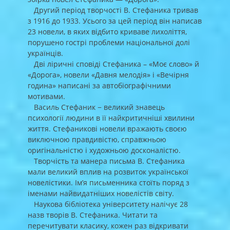
Другий період творчості В. Стефаника тривав
з 1916 до 1933. Усього за цей період він написав
23 новели, в яких відбито криваве лихоліття,
порушено гострі проблеми національної долі
українців.
Дві ліричні сповіді Стефаника – «Моє слово» й
«Дорога», новели «Давня мелодія» і «Вечірня
година» написані за автобіографічними
мотивами.
Василь Стефаник − великий знавець
психології людини в її найкритичніші хвилини
життя. Стефаникові новели вражають своєю
виключною правдивістю, справжньою
оригінальністю і художньою досконалістю.
Творчість та манера письма В. Стефаника
мали великий вплив на розвиток української
новелістики. Ім’я письменника стоїть поряд з
іменами найвидатніших новелістів світу.
Наукова бібліотека університету налічує 28
назв творів В. Стефаника. Читати та
перечитувати класику, кожен раз відкривати