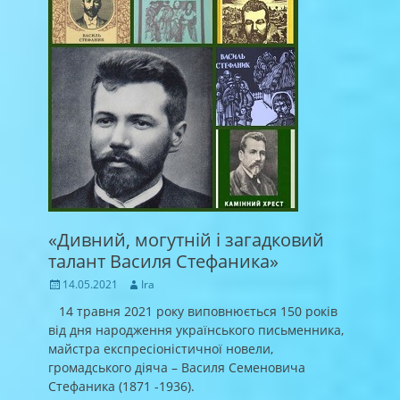
«Дивний, могутній і загадковий
талант Василя Стефаника»
Posted
Author
14.05.2021
Ira
on
14 травня 2021 року виповнюється 150 років
від дня народження українського письменника,
майстра експресіоністичної новели,
громадського діяча – Василя Семеновича
Стефаника (1871 -1936).