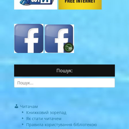
Пошук:
Search
for:
Читачам
Книжковий зорепад
Як стати читачем
Правила користування бібліотекою