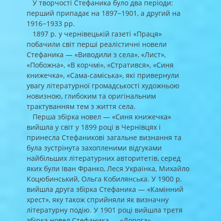
У творчості Стефаника було два періоди:
перший припадає на 1897−1901, а другий на
1916−1933 рр.
1897 р. у чернівецькій газеті «Праця»
побачили світ перші реалістичні новели
Стефаника — «Виводили з села», «Лист»,
«Побожна», «В корчмі», «Стратився», «Синя
книжечка», «Сама-саміська», які привернули
увагу літературної громадськості художньою
новизною, глибоким та оригінальним
трактуванням тем з життя села.
Перша збірка новел — «Синя книжечка»
вийшла у світ у 1899 році в Чернівцях і
принесла Стефаникові загальне визнання та
була зустрінута захопленими відгуками
найбільших літературних авторитетів, серед
яких були Іван Франко, Леся Українка, Михайло
Коцюбинський, Ольга Кобилянська. У 1900 р.
вийшла друга збірка Стефаника — «Камінний
хрест», яку також сприйняли як визначну
літературну подію. У 1901 році вийшла третя
збірка новел Стефаника — «Дорога».