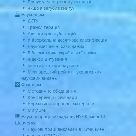
Пошук у електроному каталозі
Якщо я загубив книгу?
Науковцям
ДСТУ
Транслітерація
Для авторів публікацій
Універсальна десяткова класифікація
Наукометричні бази даних
Бібліометрика української науки
Індекси цитування
Ідентифікатори науковця
Міжнародний рейтинг українських
наукових видань
Фахівцям
Методичне об’єднання
Конференції і семінари
Нормативно-правові матеріали
Ми у ЗМІ
Наукові праці викладачів НУЧК імені Т.Г.
Шевченка
Наукові праці викладачів НУЧК імені Т.Г.
Шевченка (2017 р.)