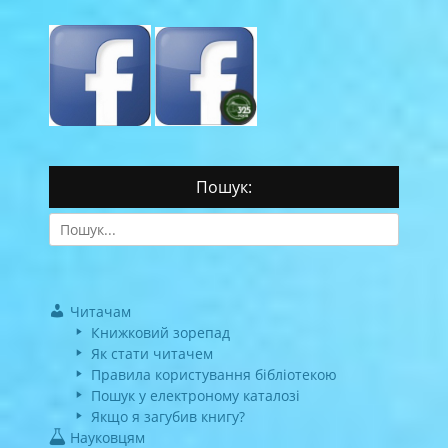
Пошук:
Search
for:
Читачам
Книжковий зорепад
Як стати читачем
Правила користування бібліотекою
Пошук у електроному каталозі
Якщо я загубив книгу?
Науковцям