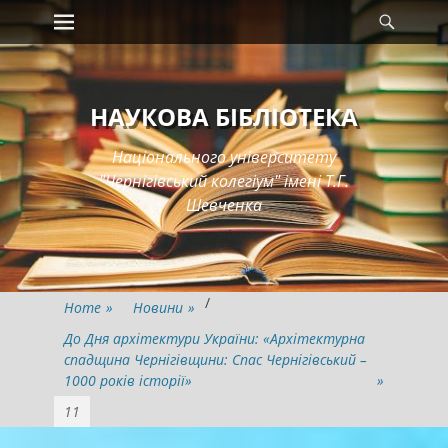
Primary Menu
Searc
Skip
to
content
НАУКОВА БІБЛІОТЕКА
Національного університету
"Чернігівський колегіум" імені Т.Г.
Шевченка
/
Home
»
Новини
»
До Дня архітектури України: «Архітектурна
спадщина Чернігівщини: Спас Чернігівський –
1000 років історії»
»
11