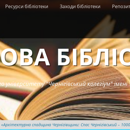
Ресурси бібліотеки
Заходи бібліотеки
Репози
ОВА БІБЛІ
о університету "Чернігівський колегіум" імені 
 «Архітектурна спадщина Чернігівщини: Спас Чернігівський – 1000 