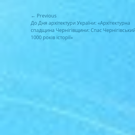
Навігація
← Previous
Previous
До Дня архітектури України: «Архітектурна
записів
post:
спадщина Чернігівщини: Спас Чернігівський
1000 років історії»