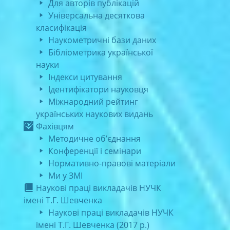
Для авторів публікацій
Універсальна десяткова
класифікація
Наукометричні бази даних
Бібліометрика української
науки
Індекси цитування
Ідентифікатори науковця
Міжнародний рейтинг
українських наукових видань
Фахівцям
Методичне об’єднання
Конференції і семінари
Нормативно-правові матеріали
Ми у ЗМІ
Наукові праці викладачів НУЧК
імені Т.Г. Шевченка
Наукові праці викладачів НУЧК
імені Т.Г. Шевченка (2017 р.)