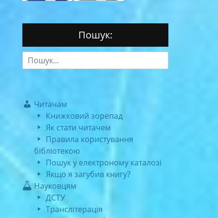
Пошук:
Search
for:
Читачам
Книжковий зорепад
Як стати читачем
Правила користування
бібліотекою
Пошук у електроному каталозі
Якщо я загубив книгу?
Науковцям
ДСТУ
Транслітерація