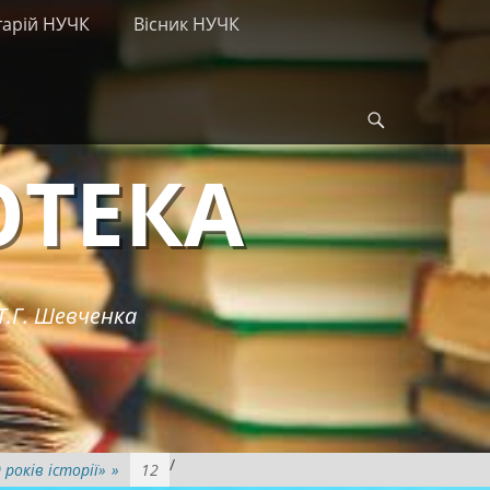
тарій НУЧК
Вісник НУЧК
Search
ОТЕКА
Т.Г. Шевченка
/
років історії»
»
12