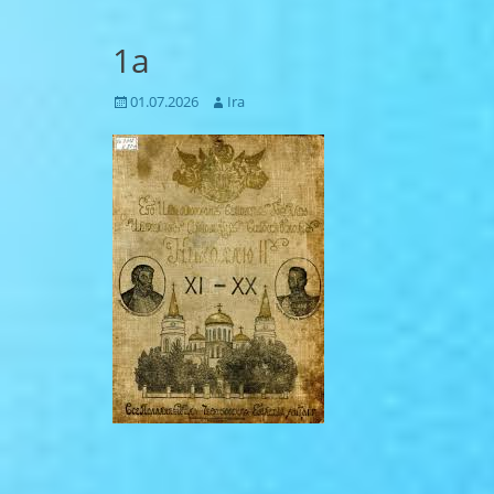
1а
Posted
Author
01.07.2026
Ira
on