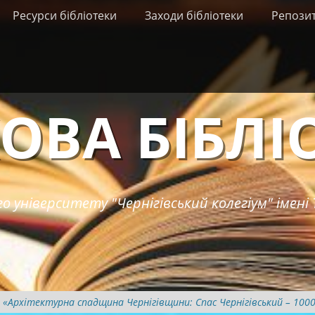
Ресурси бібліотеки
Заходи бібліотеки
Репози
ОВА БІБЛІ
о університету "Чернігівський колегіум" імені 
 «Архітектурна спадщина Чернігівщини: Спас Чернігівський – 1000 