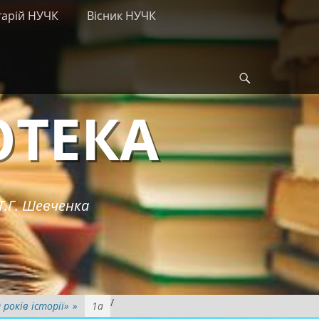
тарій НУЧК
Вісник НУЧК
Search
ОТЕКА
Т.Г. Шевченка
/
років історії»
»
1а