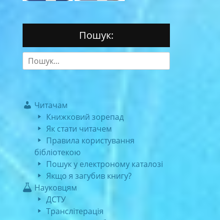
Пошук:
Search
for:
Читачам
Книжковий зорепад
Як стати читачем
Правила користування
бібліотекою
Пошук у електроному каталозі
Якщо я загубив книгу?
Науковцям
ДСТУ
Транслітерація