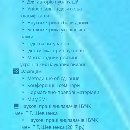
Для авторів публікацій
Універсальна десяткова
класифікація
Наукометричні бази даних
Бібліометрика української
науки
Індекси цитування
Ідентифікатори науковця
Міжнародний рейтинг
українських наукових видань
Фахівцям
Методичне об’єднання
Конференції і семінари
Нормативно-правові матеріали
Ми у ЗМІ
Наукові праці викладачів НУЧК
імені Т.Г. Шевченка
Наукові праці викладачів НУЧК
імені Т.Г. Шевченка (2017 р.)