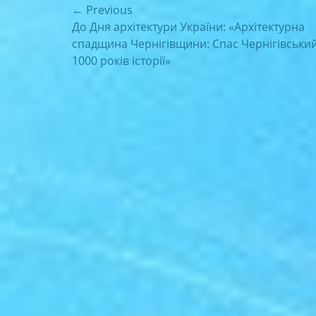
Навігація
← Previous
Previous
До Дня архітектури України: «Архітектурна
записів
post:
спадщина Чернігівщини: Спас Чернігівський
1000 років історії»