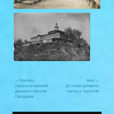
Навігація
← Previous
Next →
записів
Previous
Next
Україна в науковій
До історії розвитку
post:
post:
діяльності Василя
театру у Чернігові
Городцова