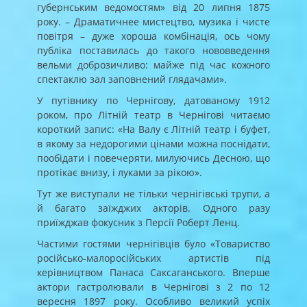
губернським ведомостям» від 20 липня 1875
року. – Драматичнее мистецтво, музика і чисте
повітря – дуже хороша комбінація, ось чому
публіка поставилась до такого нововведення
вельми доброзичливо: майже під час кожного
спектаклю зал заповнений глядачами».
У путівнику по Чернігову, датованому 1912
роком, про Літній театр в Чернігові читаємо
короткий запис: «На Валу є Літній театр і буфет,
в якому за недорогими цінами можна поснідати,
пообідати і повечеряти, милуючись Десною, що
протікає внизу, і луками за рікою».
Тут же виступали не тільки чернігівські трупи, а
й багато заїжджих акторів. Одного разу
приїжджав фокусник з Персії Роберт Ленц.
Частими гостями чернігівців було «Товариство
російсько-малоросійських артистів під
керівництвом Панаса Саксаганського. Вперше
актори гастролювали в Чернігові з 2 по 12
вересня 1897 року. Особливо великий успіх