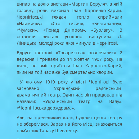
випав на долю вистави «Мартин Боруля», в якій
головну роль виконав Іван Карпенко-Карий.
Чернігівські глядачі тепло сприймали
«Наймичку» «Сто тисяч», «Безталанну»,
«Чумаки», «Понад Дніпром», «Бурлаку». В
останній виставі успішно виступила Л.
Ліницька, молоді роки якої минули в Чернігові.
Вдруге гастролі «Товариства» розпочалися 2
вересня і тривали до 14 жовтня 1907 року. На
жаль, не зміг приїхати Іван Карпенко-Карий,
який на той час вже був смертельно хворий.
У лютому 1919 року у місті Чернігові було
засновано Український радянський
драматичний театр. Один час він працював під
назвами: «Український театр на Валу»,
«Чернігівська держдрама».
Але, на превеликий жаль, будівля цього театру
не збереглася. Зараз на його місці знаходиться
пам’ятник Тарасу Шевченку.