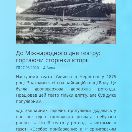
До Міжнародного дня театру:
гортаючи сторінки історії
Posted
Author
27.03.2020
Anna
on
Наступний театр з’явився в Чернігові у 1875
році. Знаходився він на найвищій точці Валу. Це
булла двоповерхова дерев’яна ротонда.
Працював цей театр тільки влітку, але був дуже
популярним.
«До звичайних садових прогулянок додалась у
нас ще одна громадська розвага, небувана
раніше, – літній театр у ротонді, – читаємо в
газеті «Особое прибавление к «Черниговским