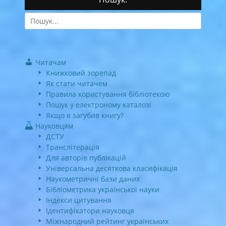
Search
for:
Читачам
Книжковий зорепад
Як стати читачем
Правила користування бібліотекою
Пошук у електроному каталозі
Якщо я загубив книгу?
Науковцям
ДСТУ
Транслітерація
Для авторів публікацій
Універсальна десяткова класифікація
Наукометричні бази даних
Бібліометрика української науки
Індекси цитування
Ідентифікатори науковця
Міжнародний рейтинг українських