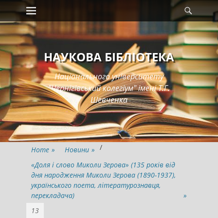
Primary Menu
Searc
Skip
to
content
НАУКОВА БІБЛІОТЕКА
Національного університету
"Чернігівський колегіум" імені Т.Г.
Шевченка
/
Home
»
Новини
»
«Доля і слово Миколи Зерова» (135 років від
дня народження Миколи Зерова (1890-1937),
українського поета, літературознавця,
перекладача)
»
13