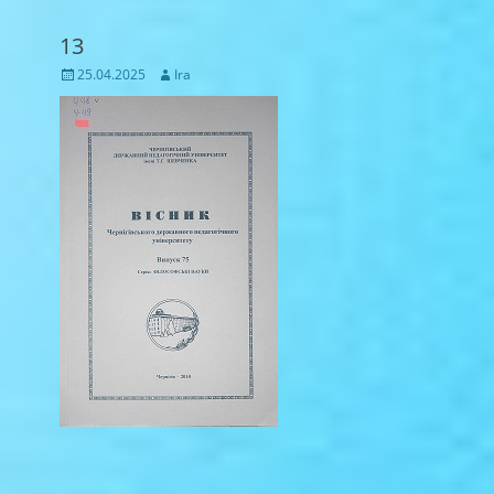
13
Posted
Author
25.04.2025
Ira
on