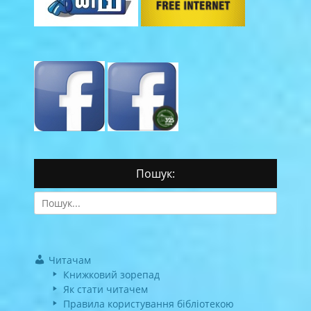
Пошук:
Search
for:
Читачам
Книжковий зорепад
Як стати читачем
Правила користування бібліотекою