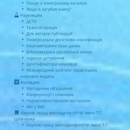
Пошук у електроному каталозі
Якщо я загубив книгу?
Науковцям
ДСТУ
Транслітерація
Для авторів публікацій
Універсальна десяткова класифікація
Наукометричні бази даних
Бібліометрика української науки
Індекси цитування
Ідентифікатори науковця
Міжнародний рейтинг українських
наукових видань
Фахівцям
Методичне об’єднання
Конференції і семінари
Нормативно-правові матеріали
Ми у ЗМІ
Наукові праці викладачів НУЧК імені Т.Г.
Шевченка
Наукові праці викладачів НУЧК імені Т.Г.