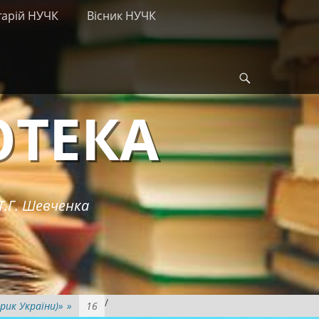
тарій НУЧК
Вісник НУЧК
Search
ОТЕКА
Т.Г. Шевченка
/
рик України)»
»
16