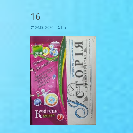
16
Posted
Author
24.06.2026
Ira
on