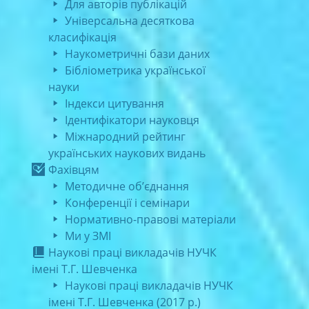
Для авторів публікацій
Універсальна десяткова
класифікація
Наукометричні бази даних
Бібліометрика української
науки
Індекси цитування
Ідентифікатори науковця
Міжнародний рейтинг
українських наукових видань
Фахівцям
Методичне об’єднання
Конференції і семінари
Нормативно-правові матеріали
Ми у ЗМІ
Наукові праці викладачів НУЧК
імені Т.Г. Шевченка
Наукові праці викладачів НУЧК
імені Т.Г. Шевченка (2017 р.)