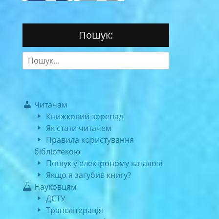
Пошук:
Search
for:
Читачам
Книжковий зорепад
Як стати читачем
Правила користування
бібліотекою
Пошук у електроному каталозі
Якщо я загубив книгу?
Науковцям
ДСТУ
Транслітерація