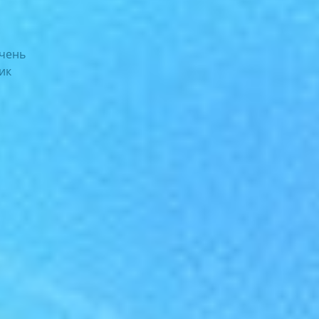
учень
рик