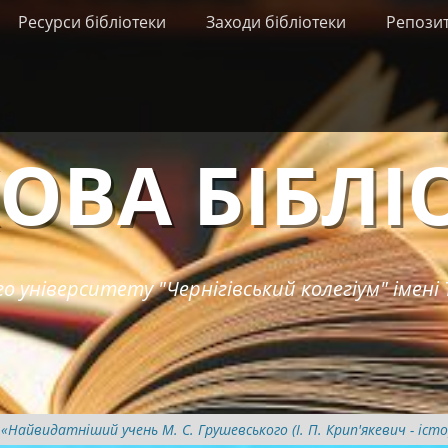
Ресурси бібліотеки
Заходи бібліотеки
Репози
ОВА БІБЛІ
о університету "Чернігівський колегіум" імені 
«Найвидатніший учень М. С. Грушевського (І. П. Крип'якевич - істо