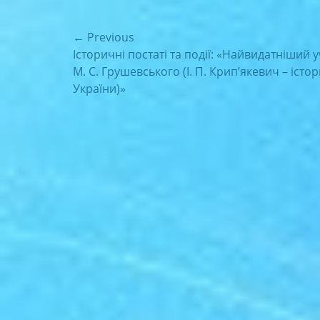
Навігація
← Previous
Previous
Історичні постаті та події: «Найвидатніший 
записів
post:
М. С. Грушевського (І. П. Крип’якевич – істо
України)»