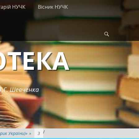
тарій НУЧК
Вісник НУЧК
Search
ОТЕКА
Т.Г. Шевченка
/
рик України)»
»
3