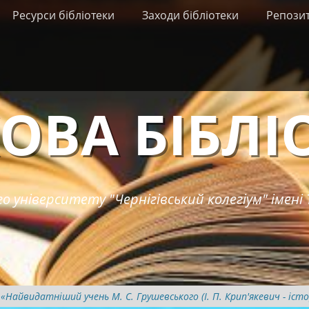
Ресурси бібліотеки
Заходи бібліотеки
Репози
ОВА БІБЛІ
о університету "Чернігівський колегіум" імені 
«Найвидатніший учень М. С. Грушевського (І. П. Крип'якевич - істо