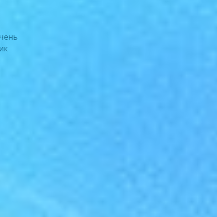
учень
рик