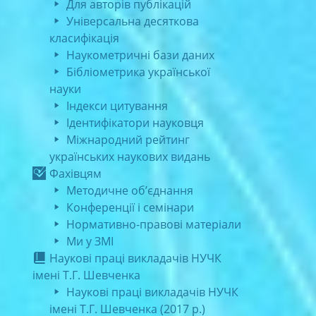
Для авторів публікацій
Універсальна десяткова
класифікація
Наукометричні бази даних
Бібліометрика української
науки
Індекси цитування
Ідентифікатори науковця
Міжнародний рейтинг
українських наукових видань
Фахівцям
Методичне об’єднання
Конференції і семінари
Нормативно-правові матеріали
Ми у ЗМІ
Наукові праці викладачів НУЧК
імені Т.Г. Шевченка
Наукові праці викладачів НУЧК
імені Т.Г. Шевченка (2017 р.)