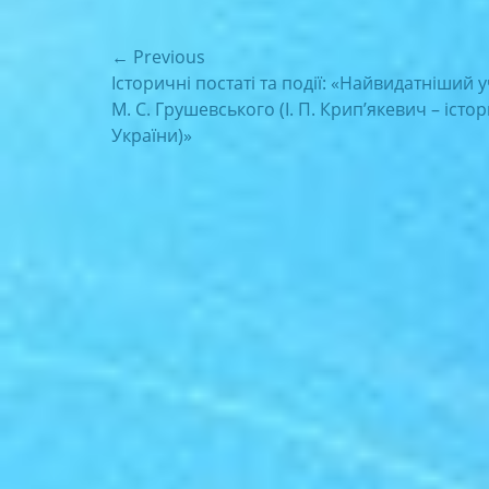
Навігація
← Previous
Previous
Історичні постаті та події: «Найвидатніший 
записів
post:
М. С. Грушевського (І. П. Крип’якевич – істо
України)»