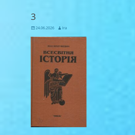
3
Posted
Author
24.06.2026
Ira
on