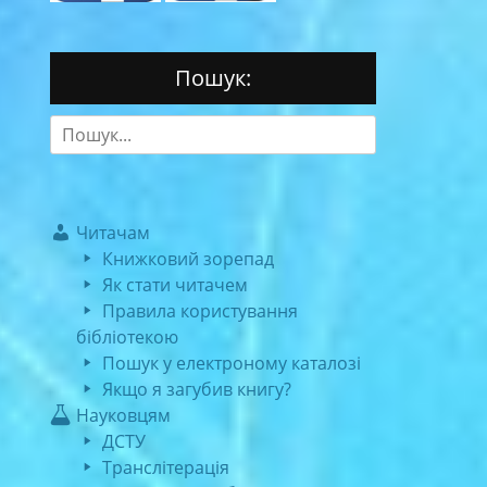
Пошук:
Search
for:
Читачам
Книжковий зорепад
Як стати читачем
Правила користування
бібліотекою
Пошук у електроному каталозі
Якщо я загубив книгу?
Науковцям
ДСТУ
Транслітерація