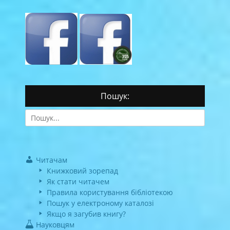
Пошук:
Search
for:
Читачам
Книжковий зорепад
Як стати читачем
Правила користування бібліотекою
Пошук у електроному каталозі
Якщо я загубив книгу?
Науковцям