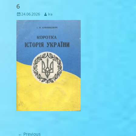
6
Posted
Author
24.06.2026
Ira
on
Навігація
← Previous