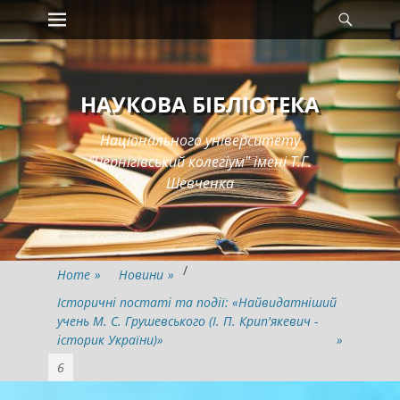
Primary Menu
Searc
Skip
to
content
НАУКОВА БІБЛІОТЕКА
Національного університету
"Чернігівський колегіум" імені Т.Г.
Шевченка
/
Home
»
Новини
»
Історичні постаті та події: «Найвидатніший
учень М. С. Грушевського (І. П. Крип'якевич -
історик України)»
»
6