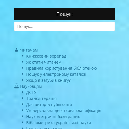
Пошук:
Search
for:
Читачам
Книжковий зорепад
Як стати читачем
Правила користування бібліотекою
Пошук у електроному каталозі
Якщо я загубив книгу?
Науковцям
ДСТУ
Транслітерація
Для авторів публікацій
Універсальна десяткова класифікація
Наукометричні бази даних
Бібліометрика української науки
Індекси цитування