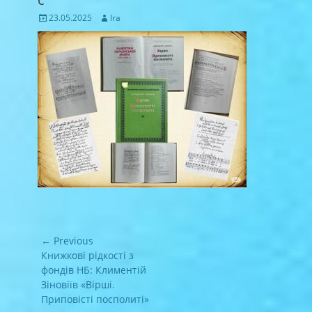
Posted
Author
23.05.2025
Ira
on
Навігація
← Previous
записів
Previous
Книжкові рідкості з
post:
фондів НБ: Климентій
Зіновіїв «Вірші.
Приповісті посполиті»