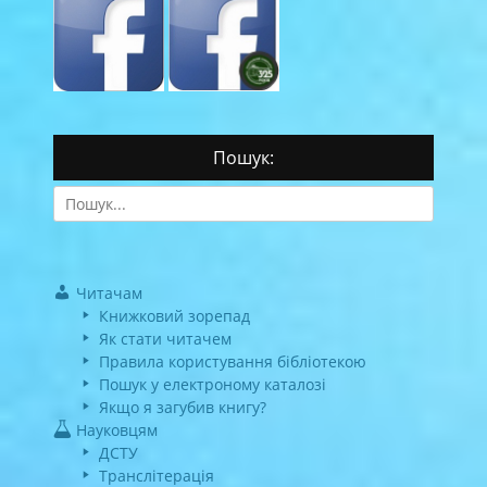
Пошук:
Search
for:
Читачам
Книжковий зорепад
Як стати читачем
Правила користування бібліотекою
Пошук у електроному каталозі
Якщо я загубив книгу?
Науковцям
ДСТУ
Транслітерація