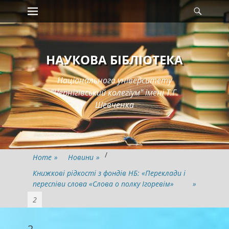
Primary Menu
Searc
Skip
to
content
НАУКОВА БІБЛІОТЕКА
Національного університету
"Чернігівський колегіум" імені Т.Г.
Шевченка
/
Home
»
Новини
»
Книжкові рідкості з фондів НБ: «Переклади і
переспіви слова «Слова о полку Ігоревім»
»
2
2