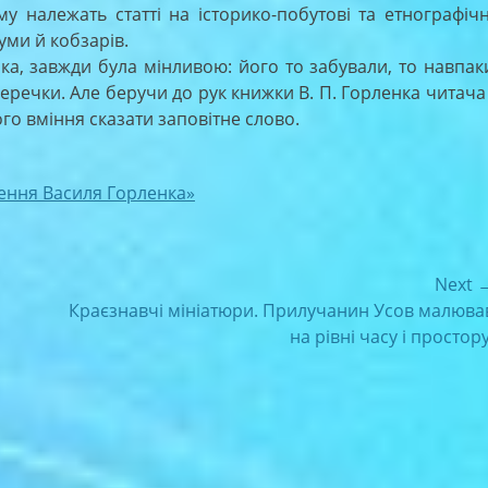
у належать статті на історико-побутові та етнографічн
уми й кобзарів.
а, завжди була мінливою: його то забували, то навпак
еречки. Але беручи до рук книжки В. П. Горленка читача 
го вміння сказати заповітне слово.
ення Василя Горленка»
Next 
Next
Краєзнавчі мініатюри. Прилучанин Усов малюва
post:
на рівні часу і простору