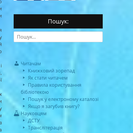
о
и
и
Пошук:
я
Search
у
for:
й
о
Читачам
і
Книжковий зорепад
,
Як стати читачем
ї
Правила користування
бібліотекою
х
Пошук у електроному каталозі
и
Якщо я загубив книгу?
у
Науковцям
м
ДСТУ
в
Транслітерація
а