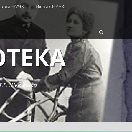
тарій НУЧК
Вісник НУЧК
Search
ОТЕКА
Т.Г. Шевченка