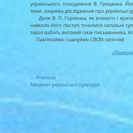
українського походження В. Гриценка. Йом
теми, зокрема дослідження про українські д
Доля В. П. Горленка, як вченого і критик
навколо його постаті точилися запальні суп
зараз вабить високий смак письменника, йо
Пам’ятаймо і шануймо СВОЇХ світочів!
«Поверн
Навігація
← Previous
Previous
Меценат української культури
записів
post: