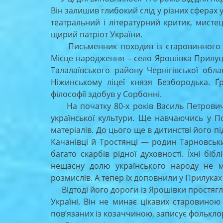
Він залишив глибокий слід у різних сферах у
театральний і літературний критик, мистец
щирий патріот України.
Письменник походив із старовинного ко
Місце народження – село Ярошівка Прилуцьк
Талалаївського району Чернігівської облас
Ніжинському ліцеї князя Безбородька. Ґр
філософії здобув у Сорбонні.
На початку 80-х років Василь Петрович 
української культури. Ще навчаючись у П
матеріалів. До цього ще в дитинстві його п
Качанівці й Тростянці — родин Тарновськи
багато скарбів рідної духовності. Їхні бі
нещасну долю українського народу не м
розмислів. А тепер їх доповнили у Прилук
Відтоді його дороги із Ярошівки простягли
Україні. Він не минає цікавих старовиною 
пов’язаних із козаччиною, записує фолькло