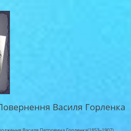
 Повернення Василя Горленка
ародження Василя Петровича Горленка(1853–1907).