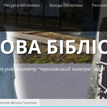
Ресурси бібліотеки
Заходи бібліотеки
Репози
ОВА БІБЛІ
о університету "Чернігівський колегіум" імені 
рнення Василя Горленка