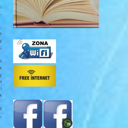
,
,
.
е
у
,
і
х
у
и
і
х
й
,