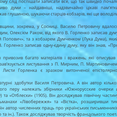
ому слід поспішати записати все, що так швидко почал
ливо думи – найдавніші, надзвичайно цікаві пам’ятк
ав глушиною, шукаючи старців-кобзарів, які ще володіл
щини, зокрема, у Сосниці. Василю Петровичу вдалос
им, Олексієм Раком, від якого В. Горленко записав дум
ій Попович», та з кобзарем Думченком (Лука Дума), яки
. Горленко записав одну-єдину думу, яку він знав, «Пр
ивозив багато матеріалів і вражень, які описував 
зав’язується листування з П. Мирним, П. Мартиновичем
 Листи Горленка є зразком витонченої епістолярно
ні здобутки Василя Петровича. А він автор кілько
 Його перу належать збірники «Южнорусские очерки 
) та «Отблески» (1905). Він досліджував північну частин
льманахи «Лівобережжя» та «Вістка», розширивши ти
Він автор численних праць про українських письменникі
о та ін.). Також досліджував творчість французького поет