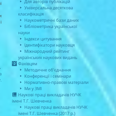
Для авторів публікацій
і
Універсальна десяткова
класифікація
и
Наукометричні бази даних
і
Бібліометрика української
науки
Індекси цитування
Ідентифікатори науковця
Міжнародний рейтинг
українських наукових видань
Фахівцям
→
Методичне об’єднання
в
Конференції і семінари
.
Нормативно-правові матеріали
Ми у ЗМІ
Наукові праці викладачів НУЧК
імені Т.Г. Шевченка
Наукові праці викладачів НУЧК
імені Т.Г. Шевченка (2017 р.)