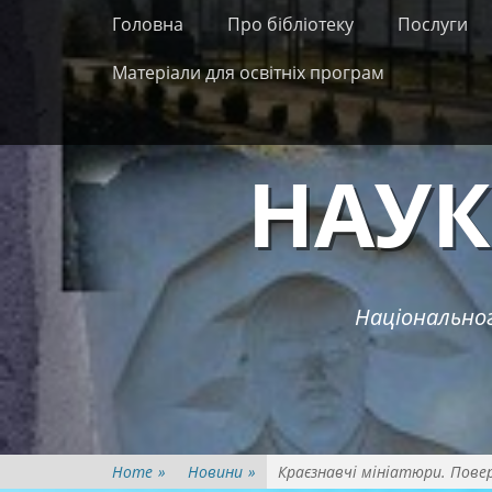
Primary Menu
Skip
Головна
Про бібліотеку
Послуги
to
content
Матеріали для освітніх програм
НАУК
Національног
Home
»
Новини
»
Краєзнавчі мініатюри. Пове