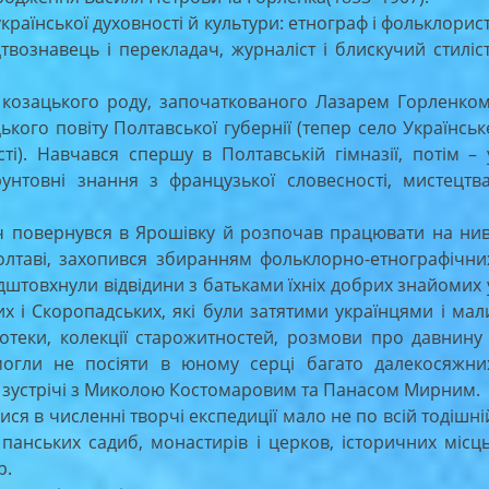
країнської духовності й культури: етнограф і фольклорист
твознавець і перекладач, журналіст і блискучий стиліст
зацького роду, започаткованого Лазарем Горленком
ого повіту Полтавської губернії (тепер село Українськ
ті). Навчався спершу в Полтавській гімназії, потім – 
унтовні знання з французької словесності, мистецтва
повернувся в Ярошівку й розпочав працювати на нив
олтаві, захопився збиранням фольклорно-етнографічни
ідштовхнули відвідини з батьками їхніх добрих знайомих 
х і Скоропадських, які були затятими українцями і мал
бліотеки, колекції старожитностей, розмови про давнину 
огли не посіяти в юному серці багато далекосяжни
ах зустрічі з Миколою Костомаровим та Панасом Мирним.
ся в численні творчі експедиції мало не по всій тодішні
панських садиб, монастирів і церков, історичних місць
р.