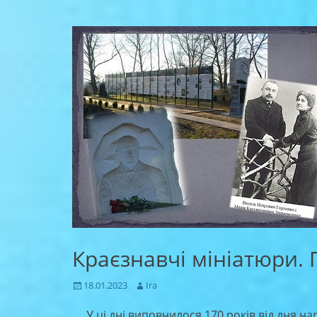
Краєзнавчі мініатюри.
Posted
Author
18.01.2023
Ira
on
У ці дні виповнилося 170 років від дня н