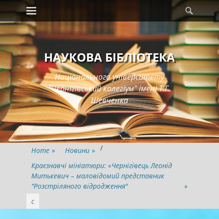
Primary Menu
Searc
Skip
to
content
НАУКОВА БІБЛІОТЕКА
Національного університету
"Чернігівський колегіум" імені Т.Г.
Шевченка
/
Home
»
Новини
»
Краєзнавчі мініатюри: «Чернігівець Леонід
Митькевич – маловідомий представник
"Розстріляного відродження"
»
с