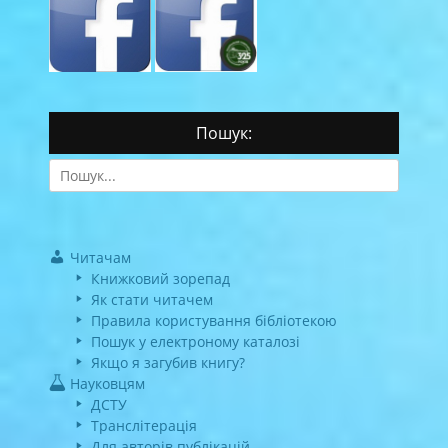
Пошук:
Search
for:
Читачам
Книжковий зорепад
Як стати читачем
Правила користування бібліотекою
Пошук у електроному каталозі
Якщо я загубив книгу?
Науковцям
ДСТУ
Транслітерація
Для авторів публікацій