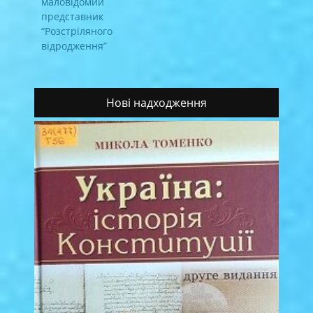
маловідомий
представник
“Розстріляного
відродження”
Нові надходження