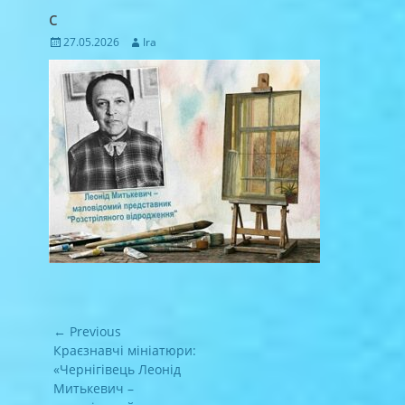
с
Posted
Author
27.05.2026
Ira
on
Навігація
← Previous
записів
Previous
Краєзнавчі мініатюри:
post:
«Чернігівець Леонід
Митькевич –