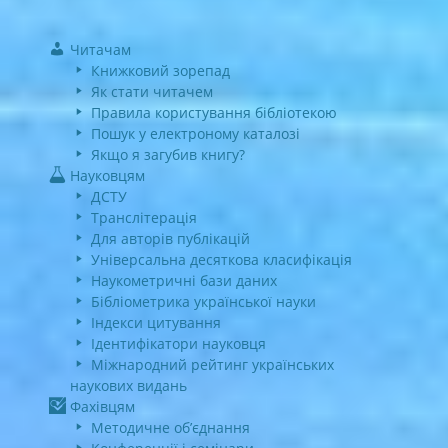
Читачам
Книжковий зорепад
Як стати читачем
Правила користування бібліотекою
Пошук у електроному каталозі
Якщо я загубив книгу?
Науковцям
ДСТУ
Транслітерація
Для авторів публікацій
Універсальна десяткова класифікація
Наукометричні бази даних
Бібліометрика української науки
Індекси цитування
Ідентифікатори науковця
Міжнародний рейтинг українських
наукових видань
Фахівцям
Методичне об’єднання