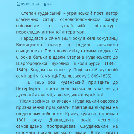
Posted
Author
05.01.2024
Ira
on
Степан Руданський – український поет, автор
класичних сатир, основоположником жанру
співомовки в українській літературі,
перекладач античної літератури.
Народився 6 січня 1834 року в селі Хомутинці
Вінницького повіту в родині сільського
священника. Початкову освіту отримав у дяка. У
8 років батьки віддали Степана Руданського до
Шаргородської духовної школи-бурси (1842–
1849). Згодом навчався у Подільській духовній
семінарії у Кам’янці-Подільському (1849–1855).
В 1856 році Руданський приїздить до
Петербурга і проти волі батька вступає не до
духовної академії, а до медико-хірургічної.
Після закінчення академії Руданський одержав
призначення працювати повітовим лікарем на
південному побережжі Криму, куди він і приїхав
1861 року. Дванадцять років чесно і
самовіддано пропрацював С.Руданський на
скромній посаді міського лікаря Ялти, багато