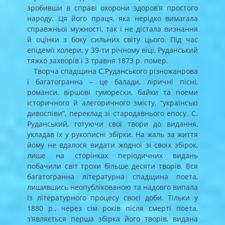
зробивши в справі охорони здоров’я простого
народу. Ця його праця, яка нерідко вимагала
справжньої мужності, так і не дістала визнання
й оцінки з боку сильних світу цього. Під час
епідемії холери, у 39-ти річному віці, Руданський
тяжко захворів і 3 травня 1873 р. помер.
Творча спадщина С.Руданського різножанрова
і багатогранна – це балади, ліричні пісні,
романси, віршові гуморески, байки та поеми
історичного й алегоричного змісту, “українські
дивоспіви”, переклад зі стародавнього епосу. С.
Руданський, готуючи свої твори до видання,
укладав їх у рукописні збірки. На жаль за життя
йому не вдалося видати жодної зі своїх збірок,
лише на сторінках періодичних видань
побачили світ трохи більше десяти творів. Вся
багатогранна літературна спадщина поета,
лишившись неопублікованою та надовго випала
із літературного процесу своєї доби. Тільки у
1880 р., через сім років після смерті поета,
з’являється перша збірка його творів, видана