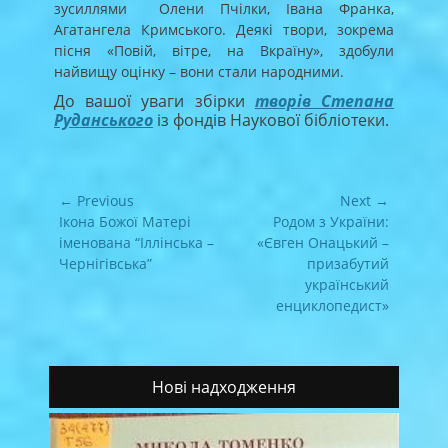
зусиллями Олени Пчілки, Івана Франка,
Агатангела Кримського. Деякі твори, зокрема
пісня «Повій, вітре, на Вкраїну», здобули
найвищу оцінку – вони стали народними.
До вашої уваги збірки
творів Степана
Руданського
із фондів Наукової бібліотеки.
Навігація
← Previous
Next →
записів
Previous
Next
Ікона Божої Матері
Родом з України:
post:
post:
іменована “Іллінська –
«Євген Онацький –
Чернігівська”
призабутий
український
енциклопедист»
Нові надходження