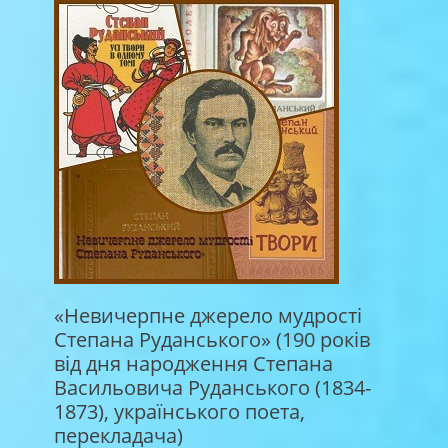
«Невичерпне джерело мудрості
Степана Руданського» (190 років
від дня народження Степана
Васильовича Руданського (1834-
1873), українського поета,
перекладача)