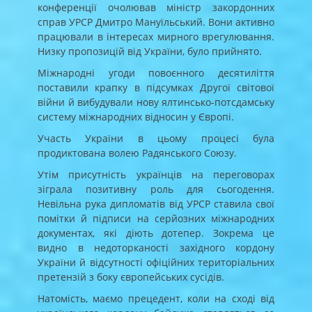
конференції очолював міністр закордонних
справ УРСР Дмитро Мануїльський. Вони активно
працювали в інтересах мирного врегулювання.
Низку пропозицій від України, було прийнято.
Міжнародні угоди повоєнного десятиліття
поставили крапку в підсумках Другої світової
війни й вибудували нову ялтинсько-потсдамську
систему міжнародних відносин у Європі.
Участь України в цьому процесі була
продиктована волею Радянського Союзу.
Утім присутність українців на переговорах
зіграла позитивну роль для сьогодення.
Невільна рука дипломатів від УРСР ставила свої
помітки й підписи на серйозних міжнародних
документах, які діють дотепер. Зокрема це
видно в недоторканості західного кордону
України й відсутності офіційних територіальних
претензій з боку європейських сусідів.
Натомість, маємо прецедент, коли на сході від