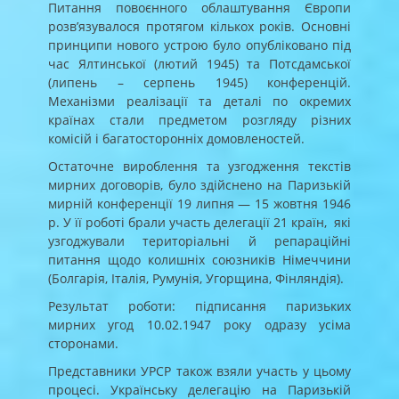
Питання повоєнного облаштування Європи
розв’язувалося протягом кількох років. Основні
принципи нового устрою було опубліковано під
час Ялтинської (лютий 1945) та Потсдамської
(липень – серпень 1945) конференцій.
Механізми реалізації та деталі по окремих
країнах стали предметом розгляду різних
комісій і багатосторонніх домовленостей.
Остаточне вироблення та узгодження текстів
мирних договорів, було здійснено на Паризькій
мирній конференції 19 липня — 15 жовтня 1946
р. У її роботі брали участь делегації 21 країн, які
узгоджували територіальні й репараційні
питання щодо колишніх союзників Німеччини
(Болгарія, Італія, Румунія, Угорщина, Фінляндія).
Результат роботи: підписання паризьких
мирних угод 10.02.1947 року одразу усіма
сторонами.
Представники УРСР також взяли участь у цьому
процесі. Українську делегацію на Паризькій