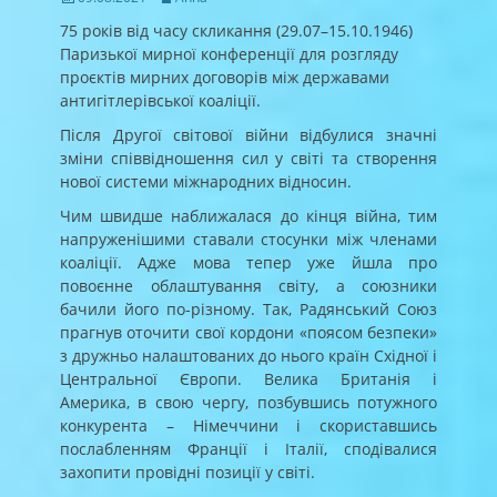
on
75 років від часу скликання (29.07–15.10.1946)
Паризької мирної конференції для розгляду
проєктів мирних договорів між державами
антигітлерівської коаліції.
Після Другої світової війни відбулися значні
зміни співвідношення сил у світі та створення
нової системи міжнародних відносин.
Чим швидше наближалася до кінця війна, тим
напруженішими ставали стосунки між членами
коаліції. Адже мова тепер уже йшла про
повоєнне облаштування світу, а союзники
бачили його по-різному. Так, Радянський Союз
прагнув оточити свої кордони «поясом безпеки»
з дружньо налаштованих до нього країн Східної і
Центральної Європи. Велика Британія і
Америка, в свою чергу, позбувшись потужного
конкурента – Німеччини і скориставшись
послабленням Франції і Італії, сподівалися
захопити провідні позиції у світі.