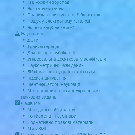
Книжковий зорепад
Як стати читачем
Правила користування бібліотекою
Пошук у електроному каталозі
Якщо я загубив книгу?
Науковцям
ДСТУ
Транслітерація
Для авторів публікацій
Універсальна десяткова класифікація
Наукометричні бази даних
Бібліометрика української науки
Індекси цитування
Ідентифікатори науковця
Міжнародний рейтинг українських
наукових видань
Фахівцям
Методичне об’єднання
Конференції і семінари
Нормативно-правові матеріали
Ми у ЗМІ
Наукові праці викладачів НУЧК імені Т.Г.