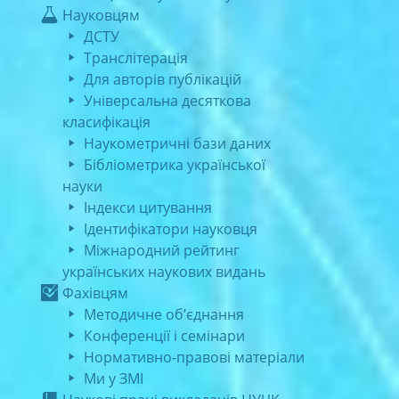
Науковцям
ДСТУ
Транслітерація
Для авторів публікацій
Універсальна десяткова
класифікація
Наукометричні бази даних
Бібліометрика української
науки
Індекси цитування
Ідентифікатори науковця
Міжнародний рейтинг
українських наукових видань
Фахівцям
Методичне об’єднання
Конференції і семінари
Нормативно-правові матеріали
Ми у ЗМІ