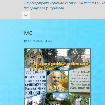
«Перегортуючи чернігівські сторінки життя М. Коц
та працював у Чернігові)
мс
мс
Posted
Author
17.09.2024
Ira
on