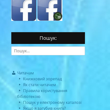
Пошук:
Search
for:
Читачам
Книжковий зорепад
Як стати читачем
Правила користування
бібліотекою
Пошук у електроному каталозі
Якщо я загубив книгу?