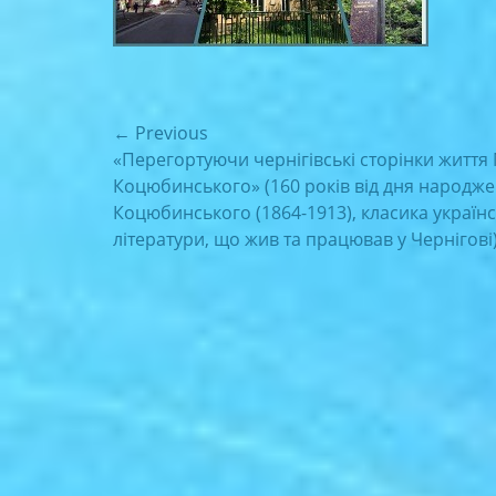
Навігація
← Previous
Previous
«Перегортуючи чернігівські сторінки життя 
записів
post:
Коцюбинського» (160 років від дня народже
Коцюбинського (1864-1913), класика українс
літератури, що жив та працював у Чернігові