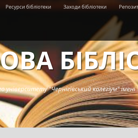
Ресурси бібліотеки
Заходи бібліотеки
Репози
ОВА БІБЛІ
о університету "Чернігівський колегіум" імені 