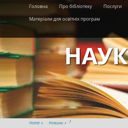
Primary Menu
Skip
Головна
Про бібліотеку
Послуги
to
content
Матеріали для освітніх програм
НАУК
Національног
/
Home
»
Новини
»