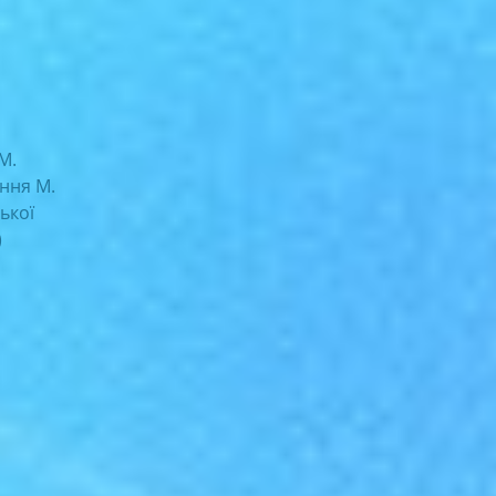
М.
ння М.
ької
)