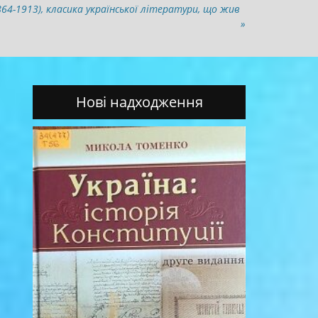
64-1913), класика української літератури, що жив
»
Нові надходження