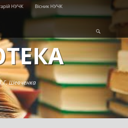
тарій НУЧК
Вісник НУЧК
Search
ОТЕКА
Т.Г. Шевченка