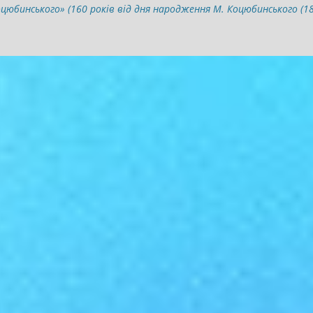
юбинського» (160 років від дня народження М. Коцюбинського (18