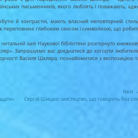
аїнських письменників, якого люблять і поважають, адж
бутні й контрастні, мають власний неповторний стиль
кож переповнені глибоким сенсом і символікою, що робит
итальній залі Наукової бібліотеки розгорнуто книжков
кляр». Запрошуємо вас доєднатися до когорти любителі
творчості Василя Шкляра, познайомитися з експозицією т
Next 
Next
ищати»
Сергій Шишко: мистецтво, що говорить без слі
post: