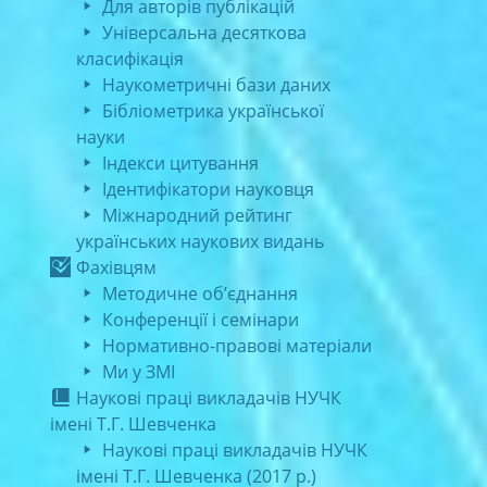
Для авторів публікацій
Універсальна десяткова
класифікація
Наукометричні бази даних
Бібліометрика української
науки
Індекси цитування
Ідентифікатори науковця
Міжнародний рейтинг
українських наукових видань
Фахівцям
Методичне об’єднання
Конференції і семінари
Нормативно-правові матеріали
Ми у ЗМІ
Наукові праці викладачів НУЧК
імені Т.Г. Шевченка
Наукові праці викладачів НУЧК
імені Т.Г. Шевченка (2017 р.)