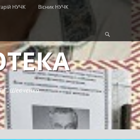
тарій НУЧК
Вісник НУЧК
Search
ОТЕКА
Т.Г. Шевченка