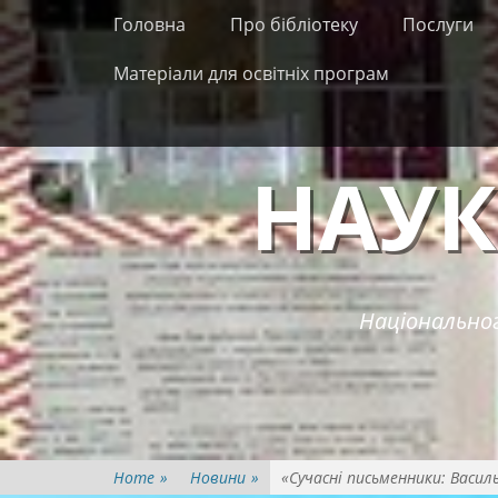
Primary Menu
Skip
Головна
Про бібліотеку
Послуги
to
content
Матеріали для освітніх програм
НАУК
Національног
Home
»
Новини
»
«Сучасні письменники: Васил