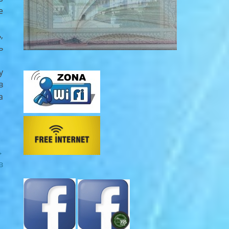
е
,
ь
у
в
а
→
в