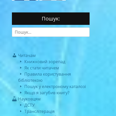
Пошук:
Search
for:
Читачам
Книжковий зорепад
Як стати читачем
Правила користування
бібліотекою
Пошук у електроному каталозі
Якщо я загубив книгу?
Науковцям
ДСТУ
Транслітерація