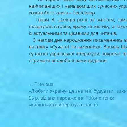
найчитаніших і найвідоміших сучасних укр
кожна його книга – бестселер.
Твори В. Шкляра різні за змістом, само
поєднують історію, драму та містику, а та
їх актуальними та цікавими для читачів.
З нагоди дня народження письменника в ч
виставку «Сучасні письменники: Василь Ш
сучасної української літератури, зокрема 
отримати вподобані вами видання.
Навігація
← Previous
Previous
«Любити Україну- це знати її, будувати і зах
записів
post:
95 р. від дня народження П.Кононенка
українського літературознавця