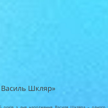
 Василь Шкляр»
 років з дня народження Василя Шкляра – одного 