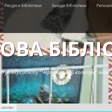
Ресурси бібліотеки
Заходи бібліотеки
Репози
ОВА БІБЛІ
о університету "Чернігівський колегіум" імені 
ь Шкляр»