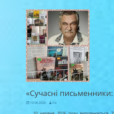
«Сучасні письменники:
Posted
Author
10.06.2026
Ira
on
10 червня 2026 року виповнюється 75