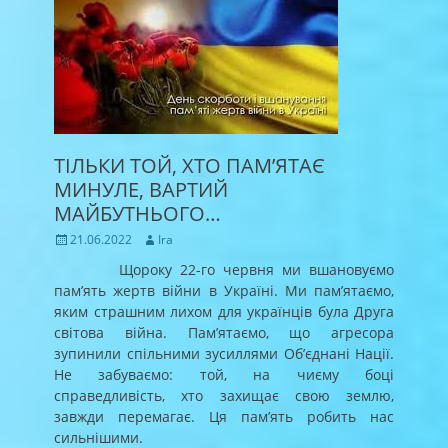
ТІЛЬКИ ТОЙ, ХТО ПАМ’ЯТАЄ
МИНУЛЕ, ВАРТИЙ
МАЙБУТНЬОГО…
Posted
Author
21.06.2022
Ira
on
Щороку 22-го червня ми вшановуємо
пам’ять жертв війни в Україні. Ми пам’ятаємо,
яким страшним лихом для українців була Друга
світова війна. Пам’ятаємо, що агресора
зупинили спільними зусиллями Об’єднані Нації.
Не забуваємо: той, на чиєму боці
справедливість, хто захищає свою землю,
завжди перемагає. Ця пам’ять робить нас
сильнішими.