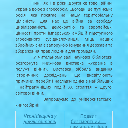
Нині, як і в роки Другої світової війни,
Україна воює з агресором. Сьогодні це путінська
росія, яка посягає на нашу територіальну
цілісність. Для нас це війна за свободу,
цивілізованість, демократію та європейські
цінності проти імперських амбіцій підступного
агресивного сусіда-злочинця. Міць наших
збройних сил є запорукою існування держави та
збереження прав людини для громадян.
У читальному залі наукової бібліотеки
розгорнута книжкова виставка «Україна в
полум’ї війни». Виставка зібрала видання
історичних досліджень, що висвітлюють
причини, перебіг і наслідки однієї з найбільших
і найтрагічніших подій ХХ століття – Другої
світової війни.
Запрошуємо до університетської
книгозбірні!
Чернігівщина у
Подвиг
Другій світовій
безсмертний —
пам’ять нетлінна