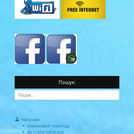
Пошук:
Search
for:
Читачам
Книжковий зорепад
Як стати читачем