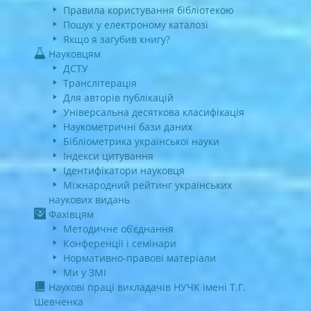
Правила користування бібліотекою
Пошук у електроному каталозі
Якщо я загубив книгу?
Науковцям
ДСТУ
Транслітерація
Для авторів публікацій
Універсальна десяткова класифікація
Наукометричні бази даних
Бібліометрика української науки
Індекси цитування
Ідентифікатори науковця
Міжнародний рейтинг українських
наукових видань
Фахівцям
Методичне об’єднання
Конференції і семінари
Нормативно-правові матеріали
Ми у ЗМІ
Наукові праці викладачів НУЧК імені Т.Г.
Шевченка