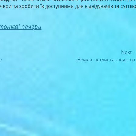
чери та зробити їх доступними для відвідувачів та суттєв
тонієві печери
Next 
Next
е
«Земля –колиска людства
post: