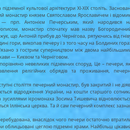
ідземної культової архітектури XI-XIX століть. Заснован
кий монастир князем Святославом Ярославичем і відоми
 — прп. Антонієм Печерським, який народився н
літописом, монастир спочатку мав назву Богородични
жує, що Антоній прибув до Чернігова, рятуючись від гнів
дині гори, викопав печеру і з того часу на Болдиних гора
ов’язано з гострим суперництвом між двома найбільшим
жави — Києвом та Черніговом.
орівняно невеликих підземних споруд. Це – печери, як
авлення релігійних обрядів та проживання, печерн
упні століття печерний монастир, був закритий і не діяв
нається відродження України, на кошти старшого сотник
та зусиллями ієромонаха Зосима Тишевича відновлюєтьс
ся Іллінська церква. Та й сам печерний комплекс зазна
еребудована, внаслідок чого печери остаточно втратил
 три облицьовані цеглою підземні храми. Найбільш цікави