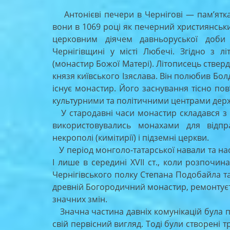
on
Антонієві печери в Чернігові — пам’ятка п
вони в 1069 році як печерний християнсь
церковним діячем давньоруської доби
Чернігівщині у місті Любечі. Згідно з 
(монастир Божої Матері). Літописець стверд
князя київського Ізяслава. Він полюбив Бол
існує монастир. Його заснування тісно п
культурними та політичними центрами дер
У стародавні часи монастир складався з п
використовувались монахами для відпр
некрополі (кимітирії) і підземні церкви.
У період монголо-татарської навали та наст
І лише в середині ХVІІ ст., коли розпочи
Чернігівського полку Степана Подобайла 
древній Богородичний монастир, ремонтуєть
значних змін.
Значна частина давніх комунікацій була п
свій первісний вигляд. Тоді були створені