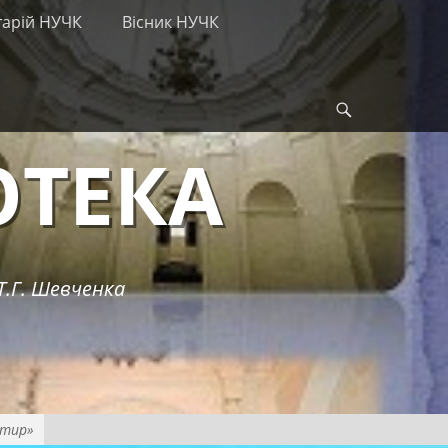
тарій НУЧК
Вісник НУЧК
Search
ОТЕКА
Т.Г. Шевченка
стир»