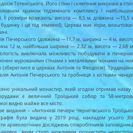
осія Тотемського. Його стіни і склепіння виконані в стил
головним храмом підземного комплексу і найбільшо
. Її розміри вражають: висота — 8,5 м, довжина —15,5 
будинку і це під землею!). Церква має хори, влаштован
ині.
ія Печерського (довжина —11,7 м, ширина — 4 м, висот
ина 12 м, найбільша ширина — 2,32 м, висота — 2,68 м
вологість виключала можливість побудувати в печерни
амінені мурованими стінами з металевими іконами на них
у (збереглися в церквах Антонія та Феодосія). Традиційн
лія Антонія Печерського та гробниця з кістками ченців
уджено унікальний монастир, який згодом отримав назву 
порудами є величний Троїцький собор та 58-метров
якої видно майже все місто.
 видання – «Антонієві печери Чернігівського Троїцько
ографія була видана у 2019 році, накладом усього 30
ати археологічних досліджень співробітників заповідника
у, завдяки яким стало можливим розчистити недоступн