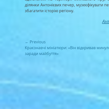
ділянки Антонієвих печер, музеєфікувати пе
збагатити історію регіону.
Ан
Навігація
← Previous
Previous
Краєзнавчі мініатюри: «Він відкривав минул
записів
post:
заради майбуття»