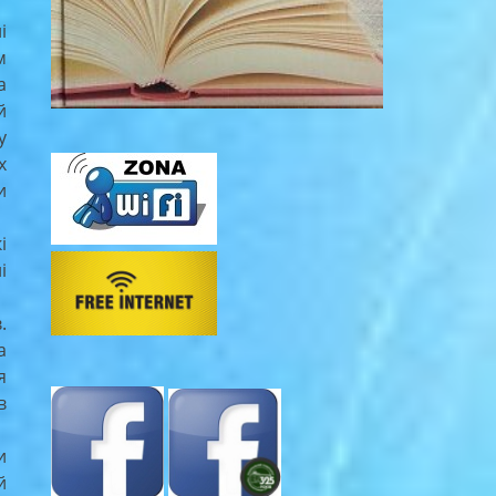
і
м
а
й
у
х
и
і
і
.
а
я
в
и
й