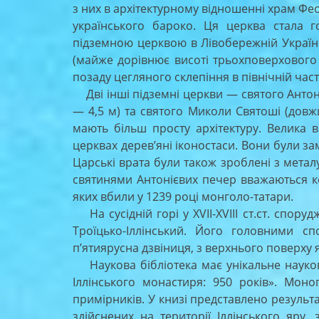
з них в архітектурному відношенні храм Феод
українського бароко. Ця церква стала 
підземною церквою в Лівобережній Україні
(майже дорівнює висоті трьохповерхового 
позаду цегляного склепіння в північній част
Дві інші підземні церкви — святого Антон
— 4,5 м) та святого Миколи Святоші (довж
мають більш просту архітектуру. Велика 
церквах дерев’яні іконостаси. Вони були з
Царські врата були також зроблені з метал
святинями Антонієвих печер вважаються ке
яких вбили у 1239 році монголо-татари.
На сусідній горі у ХVІІ-ХVІІІ ст.ст. спор
Троїцько-Іллінський. Його головними с
п’ятиярусна дзвіниця, з верхнього поверху 
Наукова бібліотека має унікальне наукове
Іллінського монастиря: 950 років». Мон
примірників. У книзі представлено результ
здійснених на території Іллінського яр