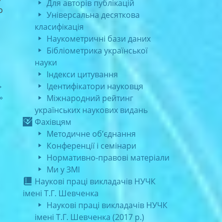
Для авторів публікацій
о
Універсальна десяткова
класифікація
Наукометричні бази даних
Бібліометрика української
науки
Індекси цитування
→
Ідентифікатори науковця
»
Міжнародний рейтинг
українських наукових видань
Фахівцям
Методичне об’єднання
Конференції і семінари
Нормативно-правові матеріали
Ми у ЗМІ
Наукові праці викладачів НУЧК
імені Т.Г. Шевченка
Наукові праці викладачів НУЧК
імені Т.Г. Шевченка (2017 р.)