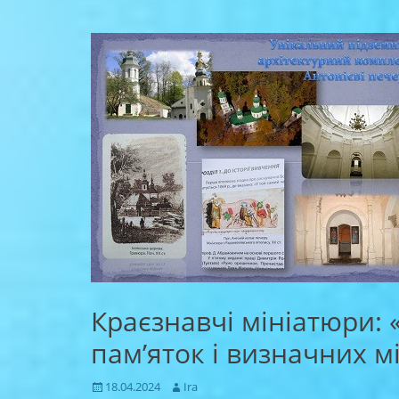
Краєзнавчі мініатюри:
пам’яток і визначних 
Posted
Author
18.04.2024
Ira