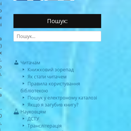
і
ю
м
Пошук:
і
Search
а
for:
)
х
.
Читачам
о
Книжковий зорепад
,
Як стати читачем
Правила користування
–
бібліотекою
а
Пошук у електроному каталозі
Якщо я загубив книгу?
-
Науковцям
0
ДСТУ
,
Транслітерація
і