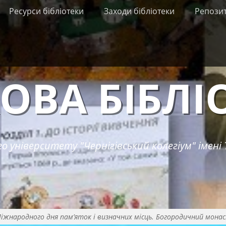
Ресурси бібліотеки
Заходи бібліотеки
Репози
ОВА БІБЛІ
о університету "Чернігівський колегіум" імені 
Міжнародного дня пам’яток і визначних місць. Богородичний мона