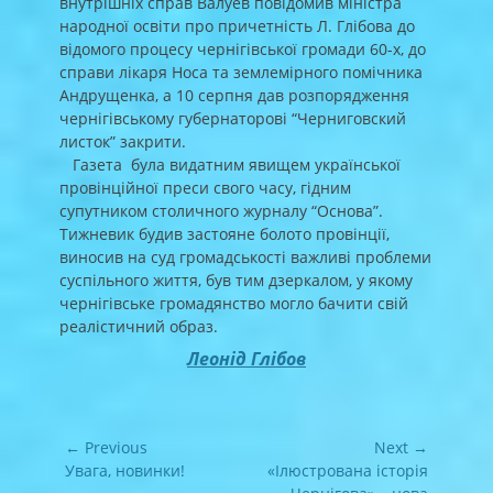
внутрішніх справ Валуев повідомив міністра
народної освіти про причетність Л. Глібова до
відомого процесу чернігівської громади 60-х, до
справи лікаря Носа та землемірного помічника
Андрущенка, а 10 серпня дав розпорядження
чернігівському губернаторові “Черниговский
листок” закрити.
Газета була видатним явищем української
провінційної преси свого часу, гідним
супутником столичного журналу “Основа”.
Тижневик будив застояне болото провінції,
виносив на суд громадськості важливі проблеми
суспільного життя, був тим дзеркалом, у якому
чернігівське громадянство могло бачити свій
реалістичний образ.
Леонід Глібов
Навігація
← Previous
Next →
записів
Previous
Next
Увага, новинки!
«Ілюстрована історія
post:
post: