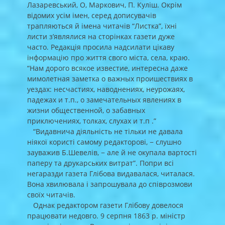
Лазаревський, О, Маркович, П. Куліш. Окрім
відомих усім імен, серед дописувачів
трапляються й імена читачів “Листка”, їхні
листи з’являлися на сторінках газети дуже
часто. Редакція просила надсилати цікаву
інформацію про життя свого міста, села, краю.
“Нам дорого всякое известие, интересна даже
мимолетная заметка о важных проишествиях в
уездах: несчастиях, наводнениях, неурожаях,
падежах и т.п., о замечательных явлениях в
жизни общественной, о забавных
приключениях, толках, слухах и т.п .”
“Видавнича діяльність не тільки не давала
ніякої користі самому редакторові, − слушно
зауважив Б.Шевелів, − але й не окупала вартості
паперу та друкарських витрат”. Попри всі
негаразди газета Глібова видавалася, читалася.
Вона хвилювала і запрошувала до співрозмови
своїх читачів.
Однак редактором газети Глібову довелося
працювати недовго. 9 серпня 1863 р. міністр