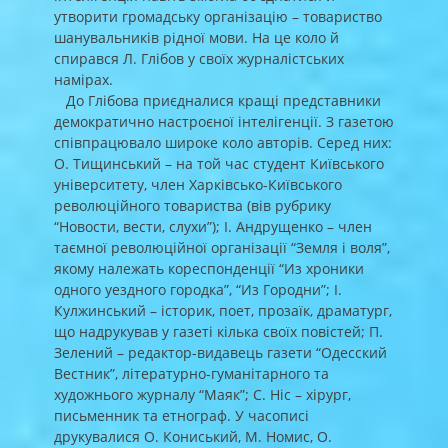
утворити громадську організацію – товариство
шанувальників рідної мови. На це коло й
спирався Л. Глібов у своїх журналістських
намірах.
До Глібова приєдналися кращі представники
демократично настроєної інтелігенції. З газетою
співпрацювало широке коло авторів. Серед них:
О. Тищинський – на той час студент Київського
університету, член Харківсько-Київського
революційного товариства (вів рубрику
“Новости, вести, слухи”); І. Андрущенко – член
таємної революційної організації “Земля і воля”,
якому належать кореспонденції “Из хроники
одного уездного городка”, “Из Городни”; І.
Кулжинський – історик, поет, прозаїк, драматург,
що надрукував у газеті кілька своїх повістей; П.
Зелений – редактор-видавець газети “Одесский
Вестник”, літературно-гуманітарного та
художнього журналу “Маяк”; С. Ніс – хірург,
письменник та етнограф. У часописі
друкувалися О. Кониський, М. Номис, О.