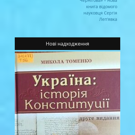
Чернігова» – нова
книга відомого
науковця Сергія
Леп’явка
Нові надходження