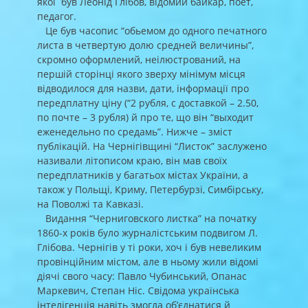
якої був Леонід Глібов, відомий байкар, поет,
педагог.
Це був часопис “обьемом до одного печатного
листа в четвертую долю средней величины”,
скромно оформлений, неілюстрований, на
першій сторінці якого зверху мінімум місця
відводилося для назви, дати, інформації про
передплатну ціну (“2 рубля, с доставкой – 2.50,
по почте – 3 рубля) й про те, що він “выходит
еженедельно по средамь”. Нижче – зміст
публікацій. На Чернігівщині “Листок” заслужено
називали літописом краю, він мав своїх
передплатників у багатьох містах України, а
також у Польщі, Криму, Петербурзі, Симбірську,
на Поволжі та Кавказі.
Видання “Черниговского листка” на початку
1860-х років було журналістським подвигом Л.
Глібова. Чернігів у ті роки, хоч і був невеликим
провінційним містом, але в ньому жили відомі
діячі свого часу: Павло Чубинський, Опанас
Маркевич, Степан Ніс. Свідома українська
інтелігенція навіть змогла об’єднатися й