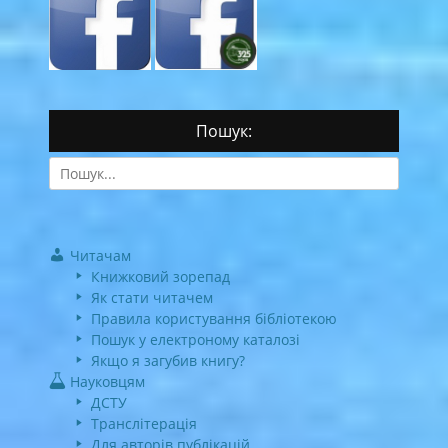
Пошук:
Search
for:
Читачам
Книжковий зорепад
Як стати читачем
Правила користування бібліотекою
Пошук у електроному каталозі
Якщо я загубив книгу?
Науковцям
ДСТУ
Транслітерація
Для авторів публікацій